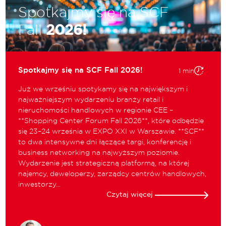
Spotkajmy się na SCF
Fall
2026!
Spotkajmy się na SCF Fall 2026!
1 min
Już we wrześniu spotykamy się na największym i
najważniejszym wydarzeniu branży retail i
nieruchomości handlowych w regionie CEE –
**Shopping Center Forum Fall 2026**, które odbędzie
się 23–24 września w EXPO XXI w Warszawie. **SCF**
to dwa intensywne dni łączące targi, konferencję i
business networking na najwyższym poziomie.
Wydarzenie jest strategiczną platformą, na której
najemcy, deweloperzy, zarządcy centrów handlowych,
inwestorzy...
Czytaj więcej