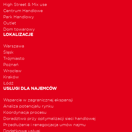
High Street & Mix use
Centrum Handlowe
Park Handlowy
Outlet
Dom towarowy
LOKALIZACJE
Warszawa
Śląsk
Trójmiasto
Poznań
Wrocław
Kraków
Łódź
USŁUGI DLA NAJEMCÓW
Wsparcie w zagranicznej ekspansji
Analiza potencjału rynku
Koordynacja procesu
Doradztwo przy optymalizacji sieci handlowej
Przedłużenie i renegocjacja umów najmu
Dodatkowe usługi