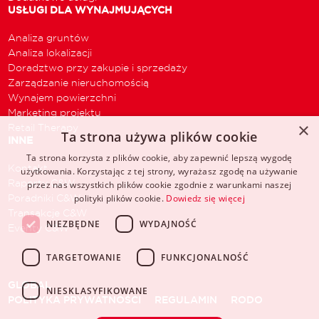
USŁUGI DLA WYNAJMUJĄCYCH
Analiza gruntów
Analiza lokalizacji
Doradztwo przy zakupie i sprzedaży
Zarządzanie nieruchomością
Wynajem powierzchni
Marketing projektu
×
Retail Therapy
Ta strona używa plików cookie
INNE
Ta strona korzysta z plików cookie, aby zapewnić lepszą wygodę
Kontakt
użytkowania. Korzystając z tej strony, wyrażasz zgodę na używanie
Raporty C&W
przez nas wszystkich plików cookie zgodnie z warunkami naszej
Poradniki C&W
polityki plików cookie.
Dowiedz się więcej
Transakcje C&W
NIEZBĘDNE
WYDAJNOŚĆ
Eventy C&W
TARGETOWANIE
FUNKCJONALNOŚĆ
GLOBAL
NIESKLASYFIKOWANE
POLITYKA PRYWATNOŚCI
REGULAMIN
RODO