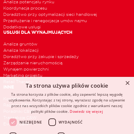
Analiza potencjału rynku
Koordynacja procesu
Doradztwo przy optymalizacji sieci handlowej
Przedłużenie i renegocjacja umów najmu
Dodatkowe usługi
USŁUGI DLA WYNAJMUJĄCYCH
Analiza gruntów
Analiza lokalizacji
Doradztwo przy zakupie i sprzedaży
Zarządzanie nieruchomością
Wynajem powierzchni
Marketing projektu
×
Retail Therapy
Ta strona używa plików cookie
INNE
Ta strona korzysta z plików cookie, aby zapewnić lepszą wygodę
Kontakt
użytkowania. Korzystając z tej strony, wyrażasz zgodę na używanie
Raporty C&W
przez nas wszystkich plików cookie zgodnie z warunkami naszej
Poradniki C&W
polityki plików cookie.
Dowiedz się więcej
Transakcje C&W
NIEZBĘDNE
WYDAJNOŚĆ
Eventy C&W