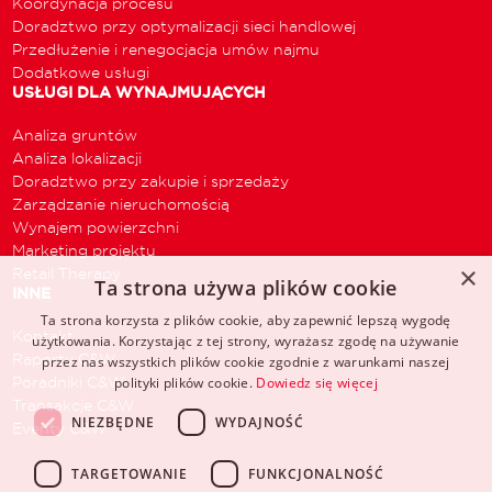
Koordynacja procesu
Doradztwo przy optymalizacji sieci handlowej
Przedłużenie i renegocjacja umów najmu
Dodatkowe usługi
USŁUGI DLA WYNAJMUJĄCYCH
Analiza gruntów
Analiza lokalizacji
Doradztwo przy zakupie i sprzedaży
Zarządzanie nieruchomością
Wynajem powierzchni
Marketing projektu
×
Retail Therapy
Ta strona używa plików cookie
INNE
Ta strona korzysta z plików cookie, aby zapewnić lepszą wygodę
Kontakt
użytkowania. Korzystając z tej strony, wyrażasz zgodę na używanie
Raporty C&W
przez nas wszystkich plików cookie zgodnie z warunkami naszej
Poradniki C&W
polityki plików cookie.
Dowiedz się więcej
Transakcje C&W
NIEZBĘDNE
WYDAJNOŚĆ
Eventy C&W
TARGETOWANIE
FUNKCJONALNOŚĆ