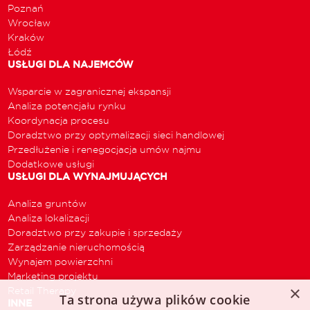
Poznań
Wrocław
Kraków
Łódź
USŁUGI DLA NAJEMCÓW
Wsparcie w zagranicznej ekspansji
Analiza potencjału rynku
Koordynacja procesu
Doradztwo przy optymalizacji sieci handlowej
Przedłużenie i renegocjacja umów najmu
Dodatkowe usługi
USŁUGI DLA WYNAJMUJĄCYCH
Analiza gruntów
Analiza lokalizacji
Doradztwo przy zakupie i sprzedaży
Zarządzanie nieruchomością
Wynajem powierzchni
Marketing projektu
×
Retail Therapy
Ta strona używa plików cookie
INNE