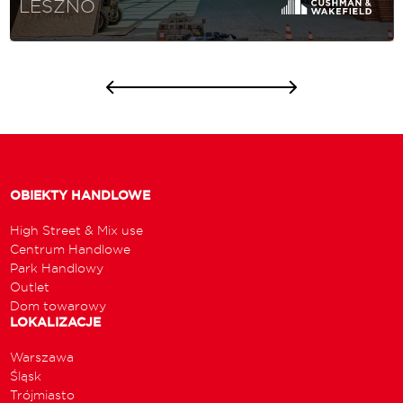
LESZNO
OBIEKTY HANDLOWE
High Street & Mix use
Centrum Handlowe
Park Handlowy
Outlet
Dom towarowy
LOKALIZACJE
Warszawa
Śląsk
Trójmiasto