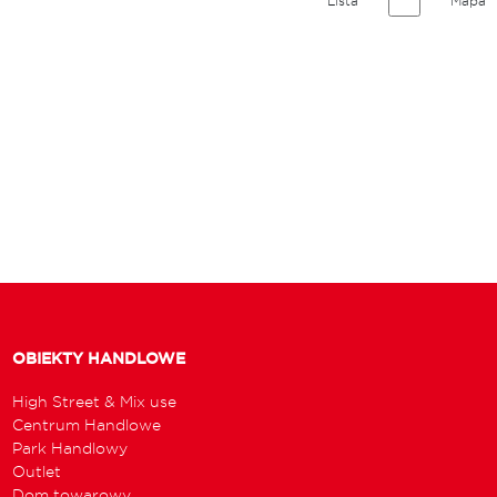
Lista
Mapa
OBIEKTY HANDLOWE
High Street & Mix use
Centrum Handlowe
Park Handlowy
Outlet
Dom towarowy