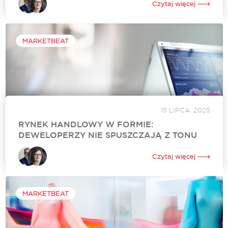
podsumowała sytuację w sektorze nieruchomości handlowych
Czytaj więcej
w Polsce. W odróżnieniu od rynku biurowego i
magazynowego, aktywność deweloperów w sektorze
handlowym jest bardzo wysoka. Powierzchnia...
MARKETBEAT
15 LIPCA, 2025
RYNEK HANDLOWY W FORMIE:
DEWELOPERZY NIE SPUSZCZAJĄ Z TONU
Międzynarodowa agencja doradcza Cushman & Wakefield
podsumowała sytuację w sektorze nieruchomości handlowych
Czytaj więcej
w Polsce. Podobnie jak pierwszy kwartał, również drugi
odnotował najwięcej powierzchni w budowie od 2019 roku.
Ponadto w...
MARKETBEAT