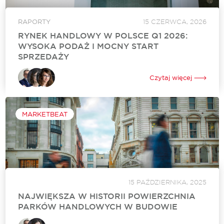
RAPORTY
15 CZERWCA, 2026
RYNEK HANDLOWY W POLSCE Q1 2026:
WYSOKA PODAŻ I MOCNY START
SPRZEDAŻY
Międzynarodowa firma doradcza Cushman & Wakefield
podsumowała sytuację na rynku handlowym w Polsce na
Czytaj więcej
koniec I kw. 2026 roku. Początek roku przyniósł wyraźne
ożywienie po stronie podaży oraz kontynuację pozytywnych...
MARKETBEAT
15 PAŹDZIERNIKA, 2025
NAJWIĘKSZA W HISTORII POWIERZCHNIA
PARKÓW HANDLOWYCH W BUDOWIE
Międzynarodowa agencja doradcza Cushman & Wakefield