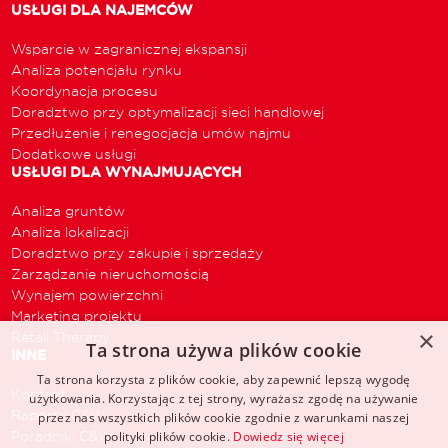
USŁUGI DLA NAJEMCÓW
Wsparcie w zagranicznej ekspansji
Analiza potencjału rynku
Koordynacja procesu
Doradztwo przy optymalizacji sieci handlowej
Przedłużenie i renegocjacja umów najmu
Dodatkowe usługi
USŁUGI DLA WYNAJMUJĄCYCH
Analiza gruntów
Analiza lokalizacji
Doradztwo przy zakupie i sprzedaży
Zarządzanie nieruchomością
Wynajem powierzchni
Marketing projektu
×
Retail Therapy
Ta strona używa plików cookie
INNE
Ta strona korzysta z plików cookie, aby zapewnić lepszą wygodę
Kontakt
użytkowania. Korzystając z tej strony, wyrażasz zgodę na używanie
Raporty C&W
przez nas wszystkich plików cookie zgodnie z warunkami naszej
Poradniki C&W
polityki plików cookie.
Dowiedz się więcej