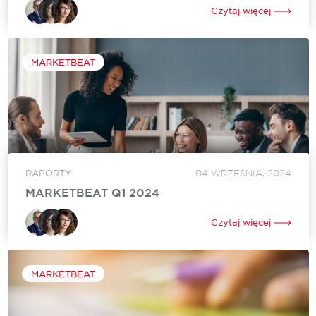
się do nowych oczekiwań konsumentów oraz wyzwań
Czytaj więcej
gospodarczych. W erze, gdzie handel ewoluuje w stronę
doświadczeń i społecznych interakcji, centra handlowe i...
MARKETBEAT
RAPORTY
04 WRZEŚNIA, 2024
MARKETBEAT Q1 2024
Raport Marketbeat to regularna analiza rynku nieruchomości
handlowych, którą przygotowujemy, aby dostarczyć
Czytaj więcej
kompleksowych informacji o kondycji sektora, najważniejszych
trendach oraz prognozach na przyszłość. Tworzymy go, aby
wspierać inwestorów, deweloperów oraz...
MARKETBEAT