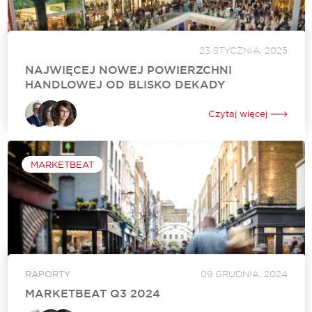
23 STYCZNIA, 2025
NAJWIĘCEJ NOWEJ POWIERZCHNI
HANDLOWEJ OD BLISKO DEKADY
Międzynarodowa agencja doradcza Cushman & Wakefield
podsumowała sytuację w sektorze nieruchomości handlowych
Czytaj więcej
w Polsce. W ubiegłym roku deweloperzy ukończyli ponad pół
miliona mkw. nowej powierzchni handlowej, co jest najlepszym
wynikiem,...
MARKETBEAT
RAPORTY
09 GRUDNIA, 2024
MARKETBEAT Q3 2024
Rynek retail w Polsce zmienia się dynamicznie, dostosowując