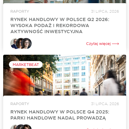
RAPORTY
31 LIPCA, 2026
RYNEK HANDLOWY W POLSCE Q2 2026:
WYSOKA PODAŻ I REKORDOWA
AKTYWNOŚĆ INWESTYCYJNA
Międzynarodowa firma doradcza Cushman & Wakefield
podsumowała sytuację na rynku handlowym w Polsce na
Czytaj więcej
koniec II kwartału 2026 roku. Kwartał przyniósł rekordowy
wolumen transakcji inwestycyjnych, najmocniejszą aktywność
deweloperską od 2019...
MARKETBEAT
RAPORTY
31 LIPCA, 2026
RYNEK HANDLOWY W POLSCE Q4 2025:
PARKI HANDLOWE NADAL PROWADZĄ
Międzynarodowa firma doradcza Cushman & Wakefield
podsumowała sytuację na rynku handlowym w Polsce na