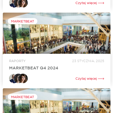
oddech pod względem nowej podaży, w budowie znajduje się
Czytaj więcej
jednak najwięcej powierzchni od sześciu lat. Na polskim rynku
zadebiutowało i otworzyło swój...
MARKETBEAT
RAPORTY
23 STYCZNIA, 2025
MARKETBEAT Q4 2024
Marketbeat to raport stworzony przez międzynarodową
agencję doradczą Cushman & Wakefield, który kompleksowo
Czytaj więcej
analizuje sektor nieruchomości komercyjnych, w tym
handlowych. W dokumencie przedstawiane są kluczowe
trendy, dane rynkowe oraz prognozy,...
MARKETBEAT