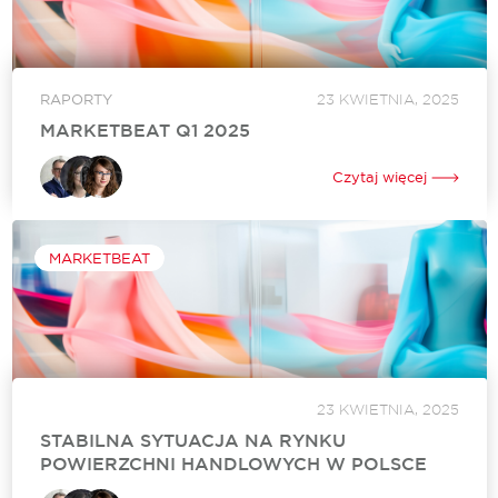
RAPORTY
23 KWIETNIA, 2025
MARKETBEAT Q1 2025
Firma Cushman & Wakefield opublikowała raport Marketbeat
Retail Poland Q1 2025, który przedstawia aktualną kondycję
Czytaj więcej
rynku nieruchomości handlowych w Polsce. Publikacja zawiera
dane za pierwszy kwartał 2025 roku oraz analizy...
MARKETBEAT
23 KWIETNIA, 2025
STABILNA SYTUACJA NA RYNKU
POWIERZCHNI HANDLOWYCH W POLSCE
W pierwszym kwartale tego roku rynek złapał chwilowy