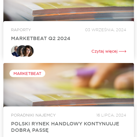
RAPORTY
03 WRZEŚNIA, 2024
MARKETBEAT Q2 2024
MarketBeat firmy Cushman & Wakefield co kwartał analizuje
aktywność na rynku nieruchomości handlowych w Polsce, w
Czytaj więcej
tym podaż, popyt i trendy cenowe na poziomie rynkowym i
subrynkowym. Międzynarodowa firma doradcza...
MARKETBEAT
PORADNIKI NAJEMCY
16 LIPCA, 2024
POLSKI RYNEK HANDLOWY KONTYNUUJE
DOBRĄ PASSĘ