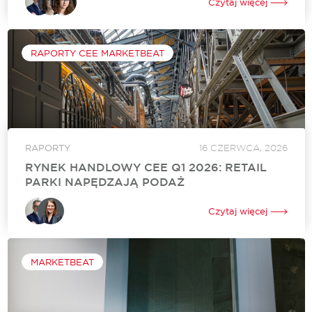
Czytaj więcej
koniec IV kw. 2025 roku. Ostatnie miesiące roku potwierdziły,
że sektor retail utrzymuje dobrą dynamikę podaży,...
RAPORTY CEE
MARKETBEAT
RAPORTY
16 CZERWCA, 2026
RYNEK HANDLOWY CEE Q1 2026: RETAIL
PARKI NAPĘDZAJĄ PODAŻ
Międzynarodowa firma doradcza Cushman & Wakefield
podsumowała sytuację na rynku handlowym w Europie
Czytaj więcej
Środkowo-Wschodniej na koniec pierwszego kwartału 2026
roku. Rynek handlowy utrzymał stabilną aktywność najemców,
przy rosnącym znaczeniu formatów...
MARKETBEAT