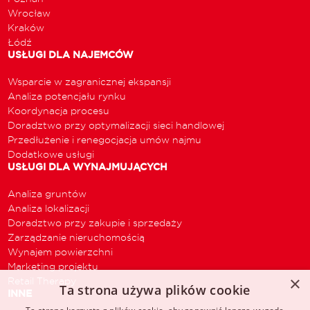
Wrocław
Kraków
Łódź
USŁUGI DLA NAJEMCÓW
Wsparcie w zagranicznej ekspansji
Analiza potencjału rynku
Koordynacja procesu
Doradztwo przy optymalizacji sieci handlowej
Przedłużenie i renegocjacja umów najmu
Dodatkowe usługi
USŁUGI DLA WYNAJMUJĄCYCH
Analiza gruntów
Analiza lokalizacji
Doradztwo przy zakupie i sprzedaży
Zarządzanie nieruchomością
Wynajem powierzchni
Marketing projektu
×
Retail Therapy
Ta strona używa plików cookie
INNE