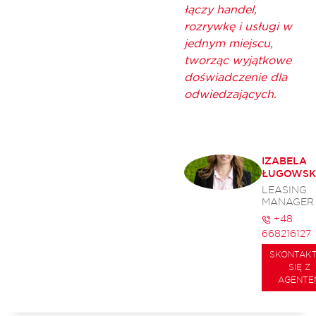
łączy handel,
rozrywkę i usługi w
jednym miejscu,
tworząc wyjątkowe
doświadczenie dla
odwiedzających.
IZABELA
ŁUGOWSK
LEASING
MANAGER
+48
668216127
SKONTAK
SIĘ Z
AGENTE