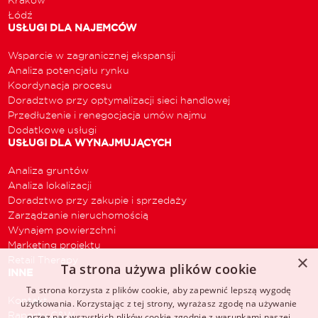
Łódź
USŁUGI DLA NAJEMCÓW
Wsparcie w zagranicznej ekspansji
Analiza potencjału rynku
Koordynacja procesu
Doradztwo przy optymalizacji sieci handlowej
Przedłużenie i renegocjacja umów najmu
Dodatkowe usługi
USŁUGI DLA WYNAJMUJĄCYCH
Analiza gruntów
Analiza lokalizacji
Doradztwo przy zakupie i sprzedaży
Zarządzanie nieruchomością
Wynajem powierzchni
Marketing projektu
×
Retail Therapy
Ta strona używa plików cookie
INNE
Ta strona korzysta z plików cookie, aby zapewnić lepszą wygodę
Kontakt
użytkowania. Korzystając z tej strony, wyrażasz zgodę na używanie
Raporty C&W
przez nas wszystkich plików cookie zgodnie z warunkami naszej