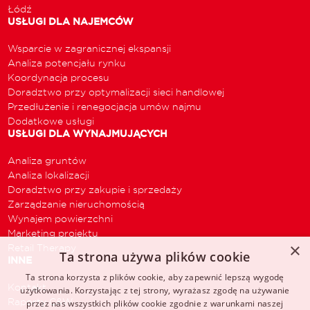
Łódź
USŁUGI DLA NAJEMCÓW
Wsparcie w zagranicznej ekspansji
Analiza potencjału rynku
Koordynacja procesu
Doradztwo przy optymalizacji sieci handlowej
Przedłużenie i renegocjacja umów najmu
Dodatkowe usługi
USŁUGI DLA WYNAJMUJĄCYCH
Analiza gruntów
Analiza lokalizacji
Doradztwo przy zakupie i sprzedaży
Zarządzanie nieruchomością
Wynajem powierzchni
Marketing projektu
×
Retail Therapy
Ta strona używa plików cookie
INNE
Ta strona korzysta z plików cookie, aby zapewnić lepszą wygodę
Kontakt
użytkowania. Korzystając z tej strony, wyrażasz zgodę na używanie
Raporty C&W
przez nas wszystkich plików cookie zgodnie z warunkami naszej