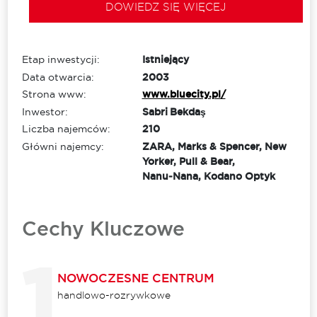
DOWIEDZ SIĘ WIĘCEJ
Etap inwestycji:
Istniejący
Data otwarcia:
2003
Strona www:
www.bluecity.pl/
Inwestor:
Sabri Bekdaş
Liczba najemców:
210
Główni najemcy:
ZARA, Marks & Spencer, New
Yorker, Pull & Bear,
Nanu‑Nana, Kodano Optyk
Cechy Kluczowe
NOWOCZESNE CENTRUM
handlowo-rozrywkowe