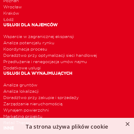
Poznań
Wrocław
Kraków
Łódź
USŁUGI DLA NAJEMCÓW
Wsparcie w zagranicznej ekspansji
Analiza potencjału rynku
Koordynacja procesu
Doradztwo przy optymalizacji sieci handlowej
Przedłużenie i renegocjacja umów najmu
Dodatkowe usługi
USŁUGI DLA WYNAJMUJĄCYCH
Analiza gruntów
Analiza lokalizacji
Doradztwo przy zakupie i sprzedaży
Zarządzanie nieruchomością
Wynajem powierzchni
Marketing projektu
×
Retail Therapy
Ta strona używa plików cookie
INNE