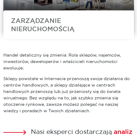
ZARZĄDZANIE
NIERUCHOMOŚCIĄ
Cushman & Wakefield to jeden z wiodących
zarządców nieruchomości komercyjnych na
świecie. Nasz zespół Asset Services oferuje
Handel detaliczny się zmienia. Rola sklepów, najemców,
szeroki wachlarz usług zarządzania
inwestorów, deweloperów i właścicieli nieruchomości
nieruchomościami komercyjnymi obejmujących
ewoluuje;
bieżące utrzymanie obiektów, doradztwo
techniczne, usługi...
Sklepy powstałe w Internecie przenoszą swoje działania do
centrów handlowych, a sklepy działające w centrach
handlowych przenoszą lub już przeniosły się do świata
wirualnego. Bez względu na to, jak szybko zmienia się
otoczenie rynkowe, zawsze możesz polegać na naszej
wiedzy i poradach w Twoich działaniach.
Nasi eksperci dostarczają
analiz