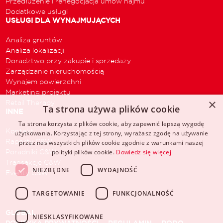
Przedłużenie i renegocjacja umów najmu
Dodatkowe usługi
USŁUGI DLA WYNAJMUJĄCYCH
Analiza gruntów
Analiza lokalizacji
Doradztwo przy zakupie i sprzedaży
Zarządzanie nieruchomością
Wynajem powierzchni
Marketing projektu
×
Retail Therapy
Ta strona używa plików cookie
INNE
Ta strona korzysta z plików cookie, aby zapewnić lepszą wygodę
Kontakt
użytkowania. Korzystając z tej strony, wyrażasz zgodę na używanie
Raporty C&W
przez nas wszystkich plików cookie zgodnie z warunkami naszej
Poradniki C&W
polityki plików cookie.
Dowiedz się więcej
Transakcje C&W
NIEZBĘDNE
WYDAJNOŚĆ
Eventy C&W
TARGETOWANIE
FUNKCJONALNOŚĆ
GLOBAL
NIESKLASYFIKOWANE
POLITYKA PRYWATNOŚCI
REGULAMIN
RODO