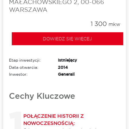
MAŁACHOWSKIEGO 2, 00-066
WARSZAWA
1 300
mkw
DOWIEDZ SIĘ WIĘCEJ
Etap inwestycji:
Istniejący
Data otwarcia:
2014
Inwestor:
Generali
Cechy Kluczowe
POŁĄCZENIE HISTORII Z
NOWOCZESNOŚCIĄ: