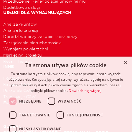
Przedłużenie i renegocjacja umów najmu
Dodatkowe usługi
USŁUGI DLA WYNAJMUJĄCYCH
Analiza gruntów
Analiza lokalizacji
Doradztwo przy zakupie i sprzedaży
Zarządzanie nieruchomością
Wynajem powierzchni
Marketing projektu
×
Retail Therapy
Ta strona używa plików cookie
INNE
Ta strona korzysta z plików cookie, aby zapewnić lepszą wygodę
Kontakt
użytkowania. Korzystając z tej strony, wyrażasz zgodę na używanie
Raporty C&W
przez nas wszystkich plików cookie zgodnie z warunkami naszej
Poradniki C&W
polityki plików cookie.
Dowiedz się więcej
Transakcje C&W
NIEZBĘDNE
WYDAJNOŚĆ
Eventy C&W
TARGETOWANIE
FUNKCJONALNOŚĆ
GLOBAL
NIESKLASYFIKOWANE