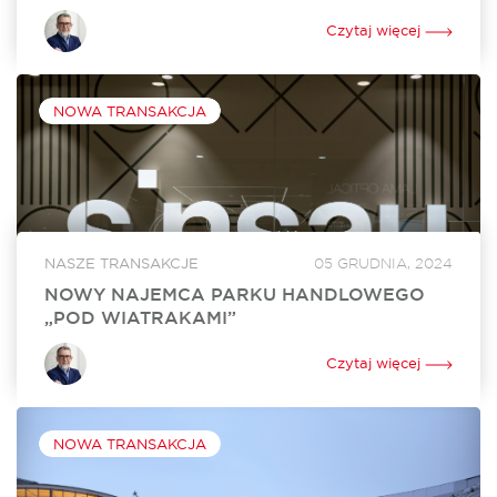
W czerwcu w Outlet Lublin otworzą się dwa nowe lokale. Na
powiększenie swojego dotychczasowego sklepu o ponad
Czytaj więcej
250 mkw. zdecydował się Ochnik. Nowy lokal o powierzchni
350 mkw. będzie tworzyć...
NOWA TRANSAKCJA
NASZE TRANSAKCJE
05 GRUDNIA, 2024
NOWY NAJEMCA PARKU HANDLOWEGO
„POD WIATRAKAMI”
Sinsay, marka z portfolio Grupy LPP, wynajęła 860 mkw.
powierzchni w Parku Handlowym „Pod Wiatrakami” koło
Czytaj więcej
Słupska. Otwarcie sklepu jest zaplanowane na kwiecień 2024
roku. Za rekomercjalizację obiektu i stworzenie...
NOWA TRANSAKCJA