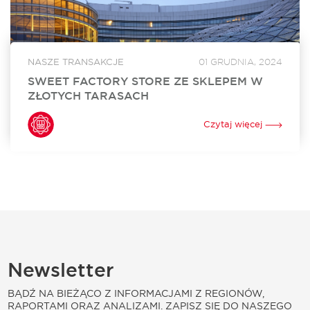
NASZE TRANSAKCJE
01 GRUDNIA, 2024
SWEET FACTORY STORE ZE SKLEPEM W
ZŁOTYCH TARASACH
Sweet Factory Store otworzył swój sklep w Złotych
Tarasach. To już 24. w Polsce i 3. w Warszawie stacjonarny
Czytaj więcej
punkt sprzedaży tej niezwykle popularnej marki oferującej
szeroki wybór słodyczy. Za...
Newsletter
BĄDŹ NA BIEŻĄCO Z INFORMACJAMI Z REGIONÓW,
RAPORTAMI ORAZ ANALIZAMI. ZAPISZ SIĘ DO NASZEGO