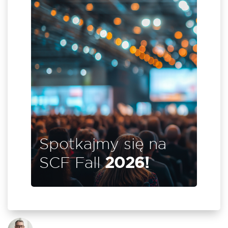
ię na
jszym
il i
ch w
enter
ie się
Spotkajmy się na
SCF Fall
2026!