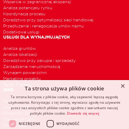
Wsparcie w zagranicznej ekspansji
Analiza potencjału rynku
Koordynacja procesu
Doradztwo przy optymalizacji sieci handlowej
Przedłużenie i renegocjacja umów najmu
Dodatkowe usługi
USŁUGI DLA WYNAJMUJĄCYCH
Analiza gruntów
Analiza lokalizacji
Doradztwo przy zakupie i sprzedaży
Zarządzanie nieruchomością
Wynajem powierzchni
Marketing projektu
×
Retail Therapy
Ta strona używa plików cookie
INNE
Ta strona korzysta z plików cookie, aby zapewnić lepszą wygodę
Kontakt
użytkowania. Korzystając z tej strony, wyrażasz zgodę na używanie
Raporty C&W
przez nas wszystkich plików cookie zgodnie z warunkami naszej
Poradniki C&W
polityki plików cookie.
Dowiedz się więcej
Transakcje C&W
NIEZBĘDNE
WYDAJNOŚĆ
Eventy C&W