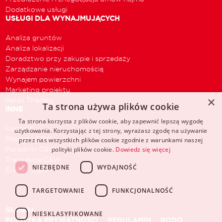
Dodatkowe usługi
USŁUGI DLA WYNAJMUJĄCYCH
Analiza gruntów
Analiza lokalizacji
Doradztwo przy zakupie i sprzedaży
Zarządzanie nieruchomością
Wynajem powierzchni
Marketing projektu
×
Retail Therapy
Ta strona używa plików cookie
INNE
Ta strona korzysta z plików cookie, aby zapewnić lepszą wygodę
Kontakt
użytkowania. Korzystając z tej strony, wyrażasz zgodę na używanie
Raporty C&W
przez nas wszystkich plików cookie zgodnie z warunkami naszej
Poradniki C&W
polityki plików cookie.
Dowiedz się więcej
Transakcje C&W
NIEZBĘDNE
WYDAJNOŚĆ
Eventy C&W
TARGETOWANIE
FUNKCJONALNOŚĆ
GLOBAL
NIESKLASYFIKOWANE
POLITYKA PRYWATNOŚCI
REGULAMIN
RODO