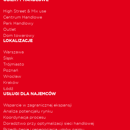
High Street & Mix use
Centrum Handlowe
Park Handlowy
Outlet
Dom towarowy
LOKALIZACJE
Warszawa
Śląsk
Trójmiasto
Poznań
Wrocław
Kraków
Łódź
USŁUGI DLA NAJEMCÓW
Wsparcie w zagranicznej ekspansji
Analiza potencjału rynku
Koordynacja procesu
Doradztwo przy optymalizacji sieci handlowej
Przedłużenie i renegocjacja umów najmu