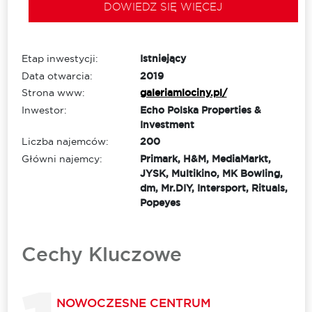
DOWIEDZ SIĘ WIĘCEJ
Etap inwestycji:
Istniejący
Data otwarcia:
2019
Strona www:
galeriamlociny.pl/
Inwestor:
Echo Polska Properties &
Investment
Liczba najemców:
200
Główni najemcy:
Primark, H&M, MediaMarkt,
JYSK, Multikino, MK Bowling,
dm, Mr.DIY, Intersport, Rituals,
Popeyes
Cechy Kluczowe
NOWOCZESNE CENTRUM