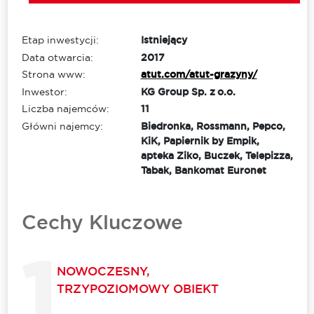
Etap inwestycji:
Istniejący
Data otwarcia:
2017
Strona www:
atut.com/atut-grazyny/
Inwestor:
KG Group Sp. z o.o.
Liczba najemców:
11
Główni najemcy:
Biedronka, Rossmann, Pepco,
KiK, Papiernik by Empik,
apteka Ziko, Buczek, Telepizza,
Tabak, Bankomat Euronet
Cechy Kluczowe
NOWOCZESNY,
TRZYPOZIOMOWY OBIEKT