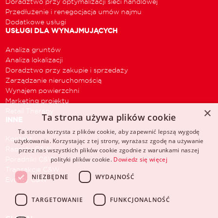
Doradztwo przy optymalizacji sieci handlowej
Przedłużenie i renegocjacja umów najmu
Dodatkowe usługi
USŁUGI DLA WYNAJMUJĄCYCH
Analiza gruntów
Analiza lokalizacji
Doradztwo przy zakupie i sprzedaży
Zarządzanie nieruchomością
Wynajem powierzchni
Marketing projektu
×
Retail Therapy
Ta strona używa plików cookie
INNE
Ta strona korzysta z plików cookie, aby zapewnić lepszą wygodę
Kontakt
użytkowania. Korzystając z tej strony, wyrażasz zgodę na używanie
Raporty C&W
przez nas wszystkich plików cookie zgodnie z warunkami naszej
Poradniki C&W
polityki plików cookie.
Dowiedz się więcej
Transakcje C&W
NIEZBĘDNE
WYDAJNOŚĆ
Eventy C&W
TARGETOWANIE
FUNKCJONALNOŚĆ