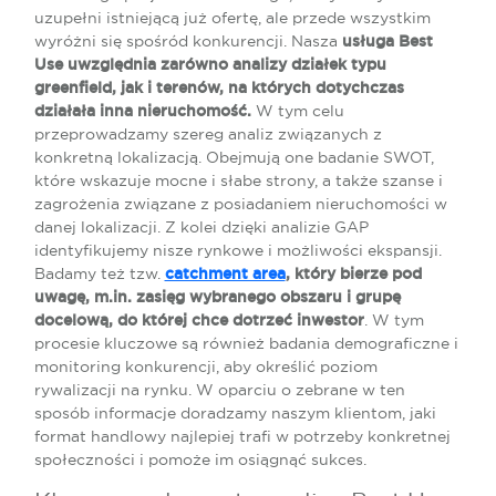
uzupełni istniejącą już ofertę, ale przede wszystkim
wyróżni się spośród konkurencji. Nasza
usługa Best
Use uwzględnia zarówno analizy działek typu
greenfield, jak i terenów, na których dotychczas
działała inna nieruchomość.
W tym celu
przeprowadzamy szereg analiz związanych z
konkretną lokalizacją. Obejmują one badanie SWOT,
które wskazuje mocne i słabe strony, a także szanse i
zagrożenia związane z posiadaniem nieruchomości w
danej lokalizacji. Z kolei dzięki analizie GAP
identyfikujemy nisze rynkowe i możliwości ekspansji.
Badamy też tzw.
catchment area
, który bierze pod
uwagę, m.in. zasięg wybranego obszaru i grupę
docelową, do której chce dotrzeć inwestor
. W tym
procesie kluczowe są również badania demograficzne i
monitoring konkurencji, aby określić poziom
rywalizacji na rynku. W oparciu o zebrane w ten
sposób informacje doradzamy naszym klientom, jaki
format handlowy najlepiej trafi w potrzeby konkretnej
społeczności i pomoże im osiągnąć sukces.