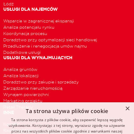
Łódź
USŁUGI DLA NAJEMCÓW
Wsparcie w zagranicznej ekspansji
Analiza potencjału rynku
Koordynacja procesu
Doradztwo przy optymalizacji sieci handlowej
Przedłużenie i renegocjacja umów najmu
Dodatkowe usługi
USŁUGI DLA WYNAJMUJĄCYCH
Analiza gruntów
Analiza lokalizacji
Doradztwo przy zakupie i sprzedaży
Zarządzanie nieruchomością
Wynajem powierzchni
Marketing projektu
×
Retail Therapy
Ta strona używa plików cookie
INNE
Ta strona korzysta z plików cookie, aby zapewnić lepszą wygodę
Kontakt
użytkowania. Korzystając z tej strony, wyrażasz zgodę na używanie
Raporty C&W
przez nas wszystkich plików cookie zgodnie z warunkami naszej