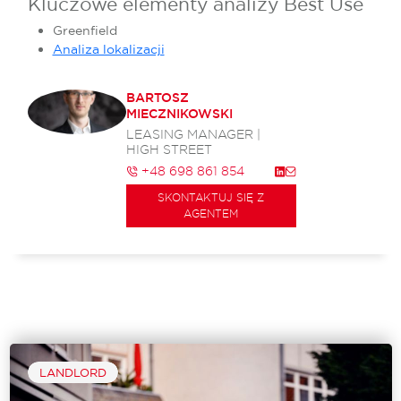
Kluczowe elementy analizy Best Use
Greenfield
Analiza lokalizacji
BARTOSZ
MIECZNIKOWSKI
LEASING MANAGER |
HIGH STREET
+48 698 861 854
SKONTAKTUJ SIĘ Z
AGENTEM
LANDLORD