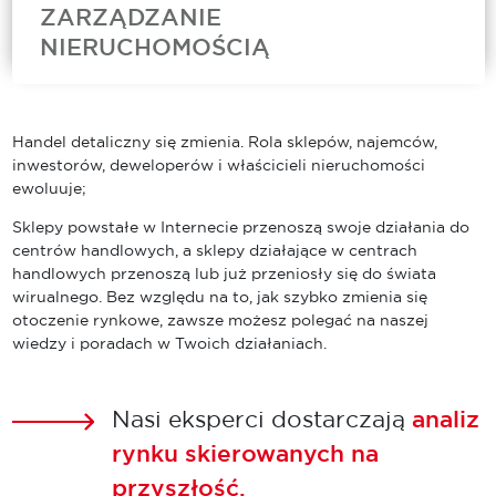
ZARZĄDZANIE
NIERUCHOMOŚCIĄ
Cushman & Wakefield to jeden z wiodących
zarządców nieruchomości komercyjnych na
świecie. Nasz zespół Asset Services oferuje
Handel detaliczny się zmienia. Rola sklepów, najemców,
szeroki wachlarz usług zarządzania
inwestorów, deweloperów i właścicieli nieruchomości
nieruchomościami komercyjnymi obejmujących
ewoluuje;
bieżące utrzymanie obiektów, doradztwo
techniczne, usługi...
Sklepy powstałe w Internecie przenoszą swoje działania do
centrów handlowych, a sklepy działające w centrach
handlowych przenoszą lub już przeniosły się do świata
wirualnego. Bez względu na to, jak szybko zmienia się
otoczenie rynkowe, zawsze możesz polegać na naszej
wiedzy i poradach w Twoich działaniach.
Nasi eksperci dostarczają
analiz
rynku skierowanych na
przyszłość.