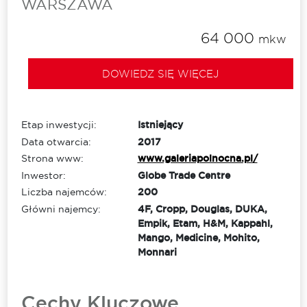
WARSZAWA
64 000
mkw
DOWIEDZ SIĘ WIĘCEJ
Etap inwestycji:
Istniejący
Data otwarcia:
2017
Strona www:
www.galeriapolnocna.pl/
Inwestor:
Globe Trade Centre
Liczba najemców:
200
Główni najemcy:
4F, Cropp, Douglas, DUKA,
Empik, Etam, H&M, Kappahl,
Mango, Medicine, Mohito,
Monnari
Cechy Kluczowe