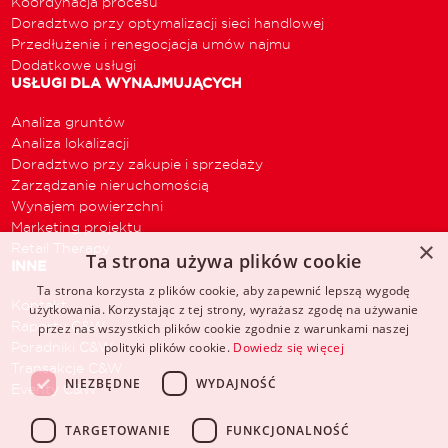
Koordynacja procesu
Doradztwo przy optymalizacji sieci handlowej
Przedłużenie i renegocjacja umów najmu
Dodatkowe usługi
USŁUGI DLA WYNAJMUJĄCYCH
Analiza gruntów
Analiza lokalizacji
Doradztwo przy zakupie i sprzedaży
Zarządzanie nieruchomością
Wynajem powierzchni
Marketing projektu
×
Retail Therapy
Ta strona używa plików cookie
INNE
Ta strona korzysta z plików cookie, aby zapewnić lepszą wygodę
Kontakt
użytkowania. Korzystając z tej strony, wyrażasz zgodę na używanie
Raporty C&W
przez nas wszystkich plików cookie zgodnie z warunkami naszej
Poradniki C&W
polityki plików cookie.
Dowiedz się więcej
Transakcje C&W
NIEZBĘDNE
WYDAJNOŚĆ
Eventy C&W
TARGETOWANIE
FUNKCJONALNOŚĆ