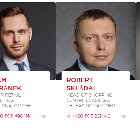
AM
ROBERT
RÁNEK
SKLÁDAL
R RETAIL
HEAD OF SHOPPING
ETING
CENTRE LEASING &
DINATOR CEE
RELEASING PARTNER
0 606 498 116
+420 603 229 142