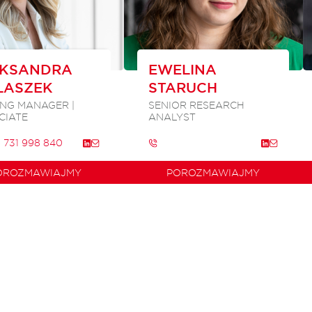
EKSANDRA
EWELINA
LASZEK
STARUCH
ING MANAGER |
SENIOR RESEARCH
CIATE
ANALYST
 731 998 840
OROZMAWIAJMY
POROZMAWIAJMY