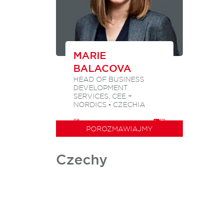
MARIE
BALACOVA
HEAD OF BUSINESS
DEVELOPMENT
SERVICES, CEE +
NORDICS • CZECHIA
POROZMAWIAJMY
Czechy