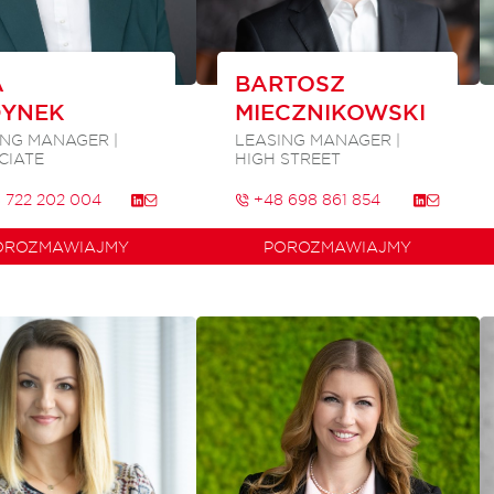
A
BARTOSZ
DYNEK
MIECZNIKOWSKI
ING MANAGER |
LEASING MANAGER |
CIATE
HIGH STREET
 722 202 004
+48 698 861 854
OROZMAWIAJMY
POROZMAWIAJMY