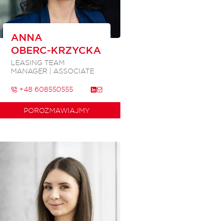
ANNA
OBERC-KRZYCKA
LEASING TEAM
MANAGER | ASSOCIATE
+48 608550555
POROZMAWIAJMY