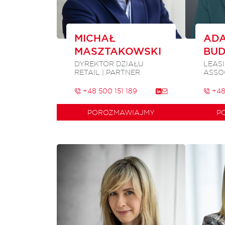
MICHAŁ
AD
MASZTAKOWSKI
BU
DYREKTOR DZIAŁU
LEAS
RETAIL | PARTNER
ASSO
+48 500 151 189
+48
POROZMAWIAJMY
P