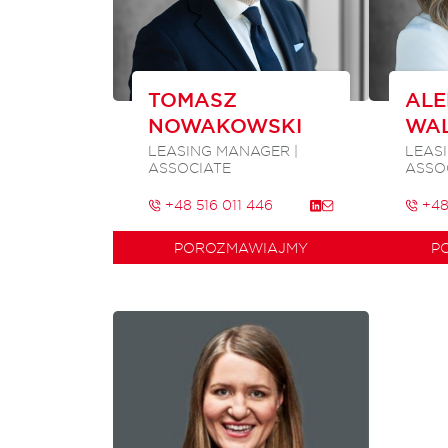
TOMASZ
AL
NOWAKOWSKI
WA
LEASING MANAGER |
LEAS
ASSOCIATE
ASSO
+48 516 011 446
+48
POROZMAWIAJMY
P