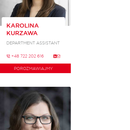
KAROLINA
KURZAWA
DEPARTMENT ASSISTANT
+48 722 202 616
POROZMAWIAJMY