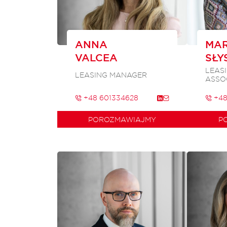
ANNA
MA
VALCEA
SŁY
LEAS
LEASING MANAGER
ASSO
+48 601334628
+48
POROZMAWIAJMY
P