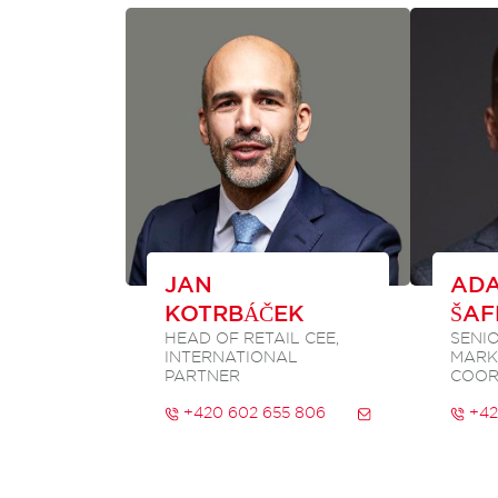
JAN
AD
KOTRBÁČEK
ŠAF
HEAD OF RETAIL CEE,
SENIO
INTERNATIONAL
MARK
PARTNER
COOR
+420 602 655 806
+42