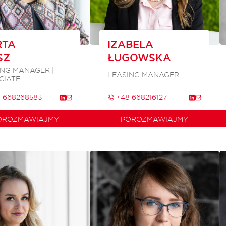
RTA
IZABELA
SZ
ŁUGOWSKA
ING MANAGER |
LEASING MANAGER
CIATE
 668268583
+48 668216127
OROZMAWIAJMY
POROZMAWIAJMY