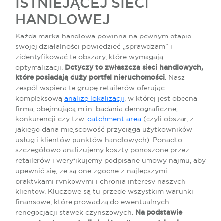
ISTNIEJĄCEJ SIECI
HANDLOWEJ
Każda marka handlowa powinna na pewnym etapie
swojej działalności powiedzieć „sprawdzam” i
zidentyfikować te obszary, które wymagają
optymalizacji.
Dotyczy to zwłaszcza sieci handlowych,
które posiadają duży portfel nieruchomości
. Nasz
zespół wspiera tę grupę retailerów oferując
kompleksową
analizę lokalizacji
, w której jest obecna
firma, obejmującą m.in. badania demograficzne,
konkurencji czy tzw.
catchment area
(czyli obszar, z
jakiego dana miejscowość przyciąga użytkowników
usług i klientów punktów handlowych). Ponadto
szczegółowo analizujemy koszty ponoszone przez
retailerów i weryfikujemy podpisane umowy najmu, aby
upewnić się, że są one zgodne z najlepszymi
praktykami rynkowymi i chronią interesy naszych
klientów. Kluczowe są tu przede wszystkim warunki
finansowe, które prowadzą do ewentualnych
renegocjacji stawek czynszowych.
Na podstawie