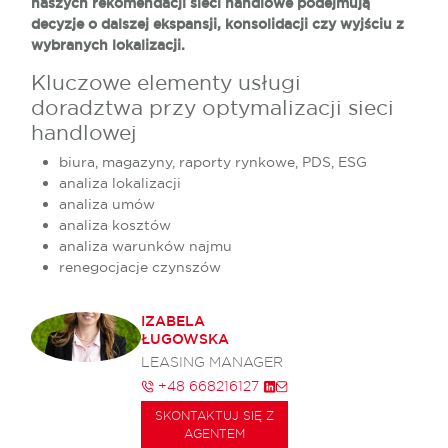
naszych rekomendacji sieci handlowe podejmują
decyzje o dalszej ekspansji, konsolidacji czy wyjściu z
wybranych lokalizacji.
Kluczowe elementy usługi
doradztwa przy optymalizacji sieci
handlowej
biura, magazyny, raporty rynkowe, PDS, ESG
analiza lokalizacji
analiza umów
analiza kosztów
analiza warunków najmu
renegocjacje czynszów
IZABELA
ŁUGOWSKA
LEASING MANAGER
+48 668216127
SKONTAKTUJ SIĘ Z
AGENTEM