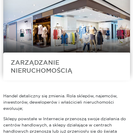
które pozwalają wynieść ofertę ich nieruchomości
na nowy, wyższy poziom....
ZARZĄDZANIE
NIERUCHOMOŚCIĄ
Cushman & Wakefield to jeden z wiodących
zarządców nieruchomości komercyjnych na
świecie. Nasz zespół Asset Services oferuje
Handel detaliczny się zmienia. Rola sklepów, najemców,
szeroki wachlarz usług zarządzania
inwestorów, deweloperów i właścicieli nieruchomości
nieruchomościami komercyjnymi obejmujących
ewoluuje;
bieżące utrzymanie obiektów, doradztwo
techniczne, usługi...
Sklepy powstałe w Internecie przenoszą swoje działania do
centrów handlowych, a sklepy działające w centrach
handlowych przenoszą lub już przeniosły się do świata