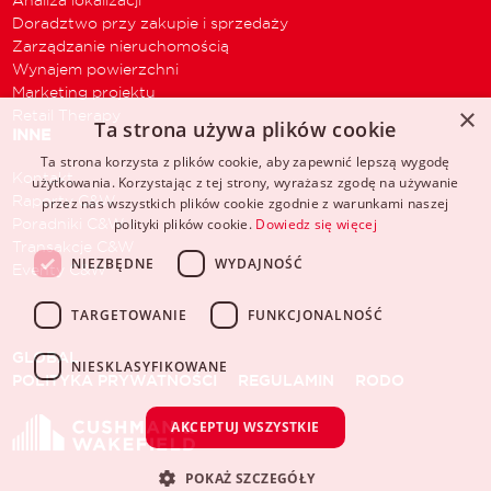
Doradztwo przy zakupie i sprzedaży
Zarządzanie nieruchomością
Wynajem powierzchni
Marketing projektu
×
Retail Therapy
Ta strona używa plików cookie
INNE
Ta strona korzysta z plików cookie, aby zapewnić lepszą wygodę
Kontakt
użytkowania. Korzystając z tej strony, wyrażasz zgodę na używanie
Raporty C&W
przez nas wszystkich plików cookie zgodnie z warunkami naszej
Poradniki C&W
polityki plików cookie.
Dowiedz się więcej
Transakcje C&W
NIEZBĘDNE
WYDAJNOŚĆ
Eventy C&W
TARGETOWANIE
FUNKCJONALNOŚĆ
GLOBAL
NIESKLASYFIKOWANE
POLITYKA PRYWATNOŚCI
REGULAMIN
RODO
AKCEPTUJ WSZYSTKIE
POKAŻ SZCZEGÓŁY