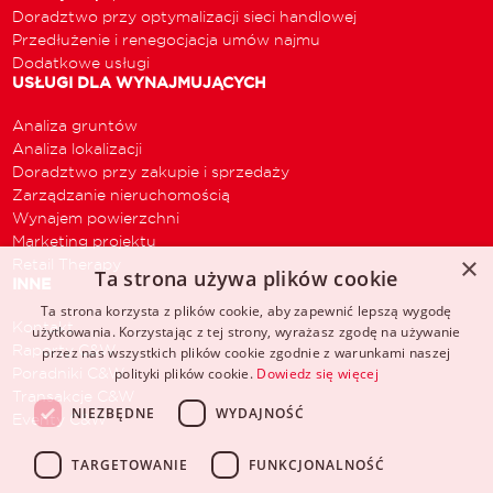
Doradztwo przy optymalizacji sieci handlowej
Przedłużenie i renegocjacja umów najmu
Dodatkowe usługi
USŁUGI DLA WYNAJMUJĄCYCH
Analiza gruntów
Analiza lokalizacji
Doradztwo przy zakupie i sprzedaży
Zarządzanie nieruchomością
Wynajem powierzchni
Marketing projektu
×
Retail Therapy
Ta strona używa plików cookie
INNE
Ta strona korzysta z plików cookie, aby zapewnić lepszą wygodę
Kontakt
użytkowania. Korzystając z tej strony, wyrażasz zgodę na używanie
Raporty C&W
przez nas wszystkich plików cookie zgodnie z warunkami naszej
Poradniki C&W
polityki plików cookie.
Dowiedz się więcej
Transakcje C&W
NIEZBĘDNE
WYDAJNOŚĆ
Eventy C&W
TARGETOWANIE
FUNKCJONALNOŚĆ