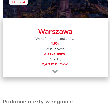
POLSKA
Warszawa
Wskaźnik pustostanów
1,9%
W budowie
30 tys. mkw.
Zasoby
2,40 mln. mkw.
Podobne oferty w regionie