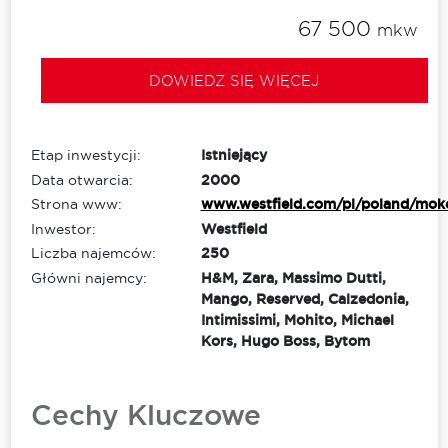
67 500
mkw
DOWIEDZ SIĘ WIĘCEJ
Etap inwestycji:
Istniejący
Data otwarcia:
2000
Strona www:
www.westfield.com/pl/poland/mo
Inwestor:
Westfield
Liczba najemców:
250
Główni najemcy:
H&M, Zara, Massimo Dutti,
Mango, Reserved, Calzedonia,
Intimissimi, Mohito, Michael
Kors, Hugo Boss, Bytom
Cechy Kluczowe