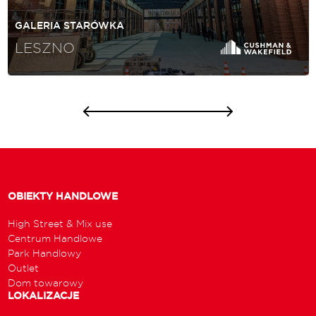
GALERIA STARÓWKA
LESZNO
OBIEKTY HANDLOWE
High Street & Mix use
Centrum Handlowe
Park Handlowy
Outlet
Dom towarowy
LOKALIZACJE