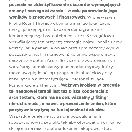
pozwala na zidentyfikowanie obszarów wymagających
zmiany i nowego otwarcia – w celu poprawienia jego
wyników biznesowych i finansowych
. W pierwszym
kroku Retail Therapy obejmuje analizę lokalizacji,
uwzględniającą, m.in. badania demograficzne,
konkurencji czy tzw. catchment area. Szczegółowo
weryfikujemy też przyjętą strategię najmu, analizujemy
koszty, jakie generuje obiekt oraz sprawdzamy wyniki
poszczególnych najemców. Z kolei we współpracy z
naszym zespołem Asset Services przygotowujemy i
wdrażamy kompleksowy plan marketingowy, który
może uwzględniać, np. program lojalnościowy czy
rozwiązania automatyzujące i personalizujące
komunikację z klientami.
Ważnym krokiem w procesie
tej handlowej terapii jest też bliska kooperacja z
architektem, która ma na celu wizualny „lifiting”
nieruchomości, a nawet wprowadzenie zmian, które
pozytywnie wpłyną na funkcjonalność obiektu
.
Wszystkie te elementy usługi pozwalają nam
repozycjonować projekt, tak aby oferował on unikalne,
skrojone na miarę doświadczenia zakupowe, które