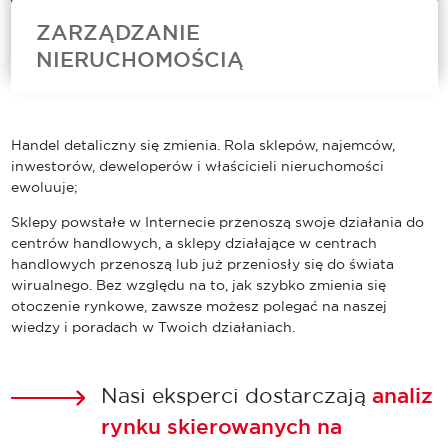
ZARZĄDZANIE
NIERUCHOMOŚCIĄ
Cushman & Wakefield to jeden z wiodących
zarządców nieruchomości komercyjnych na
świecie. Nasz zespół Asset Services oferuje
Handel detaliczny się zmienia. Rola sklepów, najemców,
szeroki wachlarz usług zarządzania
inwestorów, deweloperów i właścicieli nieruchomości
nieruchomościami komercyjnymi obejmujących
ewoluuje;
bieżące utrzymanie obiektów, doradztwo
techniczne, usługi...
Sklepy powstałe w Internecie przenoszą swoje działania do
centrów handlowych, a sklepy działające w centrach
handlowych przenoszą lub już przeniosły się do świata
wirualnego. Bez względu na to, jak szybko zmienia się
otoczenie rynkowe, zawsze możesz polegać na naszej
wiedzy i poradach w Twoich działaniach.
Nasi eksperci dostarczają
analiz
rynku skierowanych na