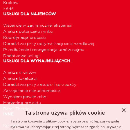
Kraków
Łódź
USŁUGI DLA NAJEMCÓW
Wsparcie w zagranicznej ekspansji
Analiza potencjału rynku
Koordynacja procesu
Doradztwo przy optymalizacji sieci handlowej
Przedłużenie i renegocjacja umów najmu
Dodatkowe usługi
USŁUGI DLA WYNAJMUJĄCYCH
Analiza gruntów
Analiza lokalizacji
Doradztwo przy zakupie i sprzedaży
Zarządzanie nieruchomością
Wynajem powierzchni
Marketing projektu
×
Retail Therapy
Ta strona używa plików cookie
INNE
Ta strona korzysta z plików cookie, aby zapewnić lepszą wygodę
Kontakt
użytkowania. Korzystając z tej strony, wyrażasz zgodę na używanie