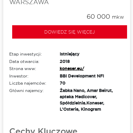
WARSZAWA
60 000
mkw
DOWIEDZ SIĘ WIĘCEJ
Etap inwestycji:
Istniejący
Data otwarcia:
2018
Strona www:
koneser.eu/
Inwestor:
BBI Development NFI
Liczba najemców:
70
Główni najemcy:
Żabka Nano, Amar Beirut,
apteka Medicover,
Spółdzielnia.Koneser,
L’Osteria, Kinogram
Cechy Kluczowe