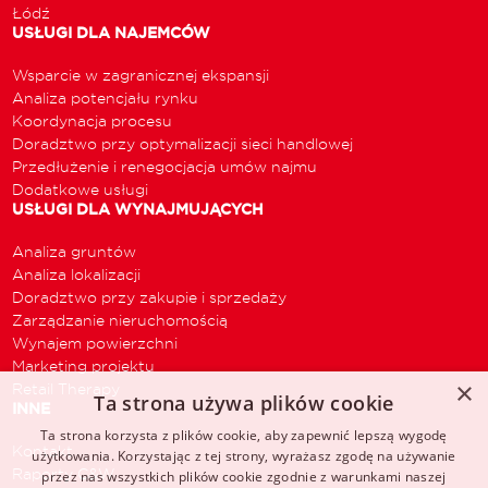
Łódź
USŁUGI DLA NAJEMCÓW
Wsparcie w zagranicznej ekspansji
Analiza potencjału rynku
Koordynacja procesu
Doradztwo przy optymalizacji sieci handlowej
Przedłużenie i renegocjacja umów najmu
Dodatkowe usługi
USŁUGI DLA WYNAJMUJĄCYCH
Analiza gruntów
Analiza lokalizacji
Doradztwo przy zakupie i sprzedaży
Zarządzanie nieruchomością
Wynajem powierzchni
Marketing projektu
×
Retail Therapy
Ta strona używa plików cookie
INNE
Ta strona korzysta z plików cookie, aby zapewnić lepszą wygodę
Kontakt
użytkowania. Korzystając z tej strony, wyrażasz zgodę na używanie
Raporty C&W
przez nas wszystkich plików cookie zgodnie z warunkami naszej