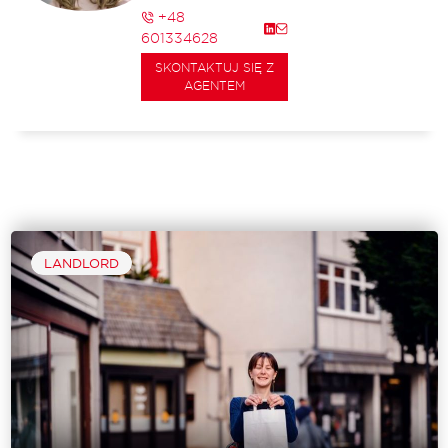
+48
601334628
SKONTAKTUJ SIĘ Z
AGENTEM
LANDLORD