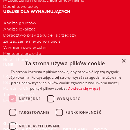
Przedłużenie i renegocjacja umów najmu
Dodatkowe usługi
USŁUGI DLA WYNAJMUJĄCYCH
Analiza gruntów
Analiza lokalizacji
Doradztwo przy zakupie i sprzedaży
Zarządzanie nieruchomością
Wynajem powierzchni
Marketing projektu
×
Retail Therapy
Ta strona używa plików cookie
INNE
Ta strona korzysta z plików cookie, aby zapewnić lepszą wygodę
Kontakt
użytkowania. Korzystając z tej strony, wyrażasz zgodę na używanie
Raporty C&W
przez nas wszystkich plików cookie zgodnie z warunkami naszej
Poradniki C&W
polityki plików cookie.
Dowiedz się więcej
Transakcje C&W
NIEZBĘDNE
WYDAJNOŚĆ
Eventy C&W
TARGETOWANIE
FUNKCJONALNOŚĆ
GLOBAL
NIESKLASYFIKOWANE
POLITYKA PRYWATNOŚCI
REGULAMIN
RODO