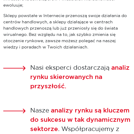
nieruchomościami komercyjnymi obejmujących
ewoluuje;
bieżące utrzymanie obiektów, doradztwo
techniczne, usługi...
Sklepy powstałe w Internecie przenoszą swoje działania do
centrów handlowych, a sklepy działające w centrach
handlowych przenoszą lub już przeniosły się do świata
wirualnego. Bez względu na to, jak szybko zmienia się
otoczenie rynkowe, zawsze możesz polegać na naszej
wiedzy i poradach w Twoich działaniach.
Nasi eksperci dostarczają
analiz
rynku skierowanych na
przyszłość.
Nasze
analizy rynku są kluczem
do sukcesu w tak dynamicznym
sektorze
. Współpracujemy z