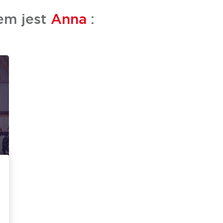
em jest
Anna
: