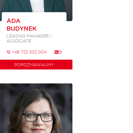
ADA
BUDYNEK
LEASING MANAGER |
ASSOCIATE
+48 722 202 004
POROZMAWIAJMY