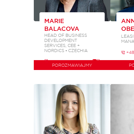
MARIE
AN
BALACOVA
OBE
HEAD OF BUSINESS
LEAS
DEVELOPMENT
MANA
SERVICES, CEE +
NORDICS • CZECHIA
+48
POROZMAWIAJMY
P