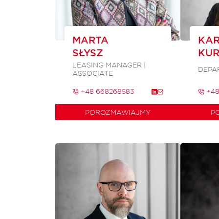
MARTA
KAR
SŁYSZ
KU
LEASING MANAGER |
DEPA
ASSOCIATE
+48 668268583
+48
POROZMAWIAJMY
P