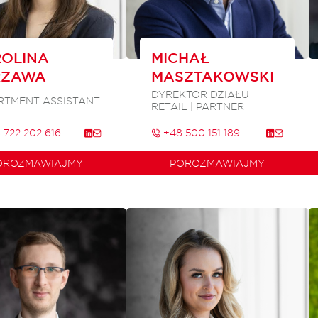
OLINA
MICHAŁ
RZAWA
MASZTAKOWSKI
DYREKTOR DZIAŁU
RTMENT ASSISTANT
RETAIL | PARTNER
 722 202 616
+48 500 151 189
OROZMAWIAJMY
POROZMAWIAJMY