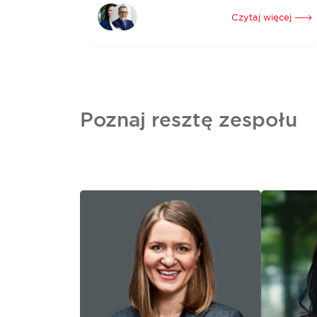
Z najnowszej analizy ponad 2000 transakcji
przeprowadzonych przez międzynarodową firmę
Czytaj więcej
doradczą Cushman & Wakefield wynika, że w
2024 roku aktywność najemców w Europie
została ponownie zdominowana przez sieci
modowe i...
Poznaj resztę zespołu