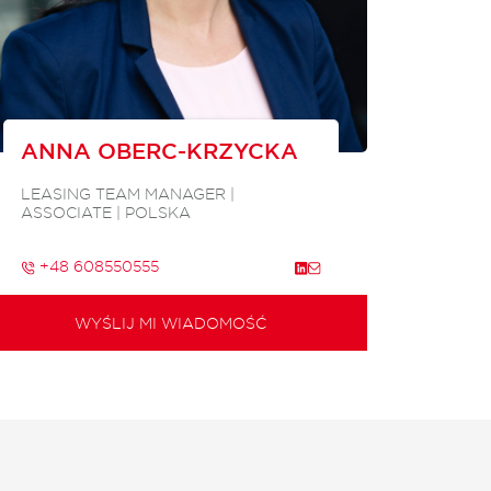
ANNA OBERC-KRZYCKA
LEASING TEAM MANAGER |
ASSOCIATE | POLSKA
+48 608550555
WYŚLIJ MI WIADOMOŚĆ