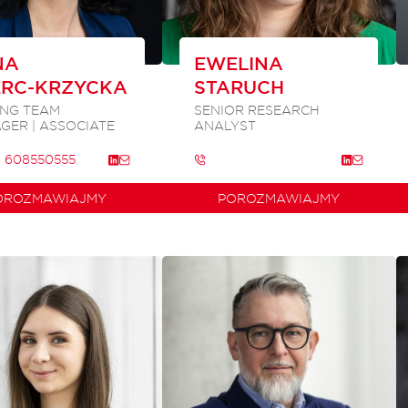
NA
EWELINA
RC-KRZYCKA
STARUCH
ING TEAM
SENIOR RESEARCH
GER | ASSOCIATE
ANALYST
 608550555
OROZMAWIAJMY
POROZMAWIAJMY