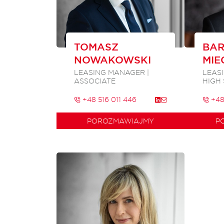
TOMASZ
BAR
NOWAKOWSKI
MIE
LEASING MANAGER |
LEAS
ASSOCIATE
HIGH
+48 516 011 446
+48
POROZMAWIAJMY
P