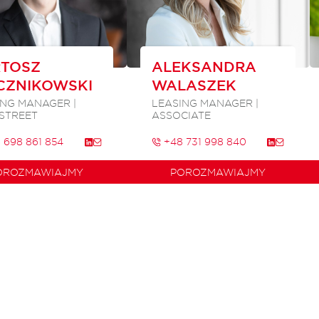
TOSZ
ALEKSANDRA
CZNIKOWSKI
WALASZEK
ING MANAGER |
LEASING MANAGER |
 STREET
ASSOCIATE
 698 861 854
+48 731 998 840
OROZMAWIAJMY
POROZMAWIAJMY