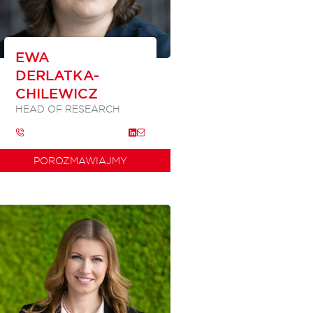
EWA
DERLATKA-
CHILEWICZ
HEAD OF RESEARCH
POROZMAWIAJMY