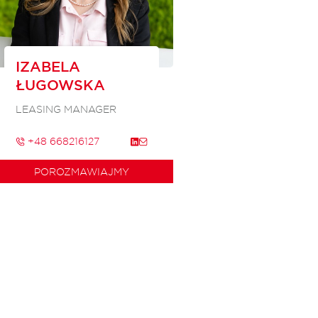
IZABELA
ŁUGOWSKA
LEASING MANAGER
+48 668216127
POROZMAWIAJMY