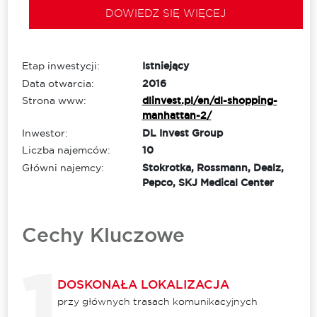
DOWIEDZ SIĘ WIĘCEJ
Etap inwestycji:
Istniejący
Data otwarcia:
2016
Strona www:
dlinvest.pl/en/dl-shopping-
manhattan-2/
Inwestor:
DL Invest Group
Liczba najemców:
10
Główni najemcy:
Stokrotka, Rossmann, Dealz,
Pepco, SKJ Medical Center
Cechy Kluczowe
DOSKONAŁA LOKALIZACJA
przy głównych trasach komunikacyjnych