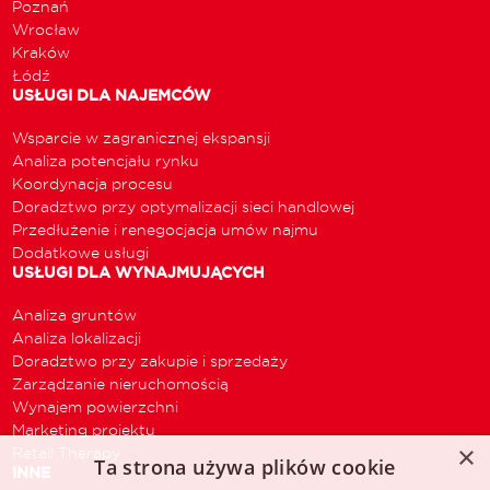
Poznań
Wrocław
Kraków
Łódź
USŁUGI DLA NAJEMCÓW
Wsparcie w zagranicznej ekspansji
Analiza potencjału rynku
Koordynacja procesu
Doradztwo przy optymalizacji sieci handlowej
Przedłużenie i renegocjacja umów najmu
Dodatkowe usługi
USŁUGI DLA WYNAJMUJĄCYCH
Analiza gruntów
Analiza lokalizacji
Doradztwo przy zakupie i sprzedaży
Zarządzanie nieruchomością
Wynajem powierzchni
Marketing projektu
×
Retail Therapy
Ta strona używa plików cookie
INNE