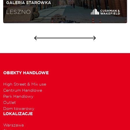
GALERIA STARÓWKA
LESZNO
OBIEKTY HANDLOWE
High Street & Mix use
Centrum Handlowe
Park Handlowy
Outlet
Dom towarowy
LOKALIZACJE
Warszawa