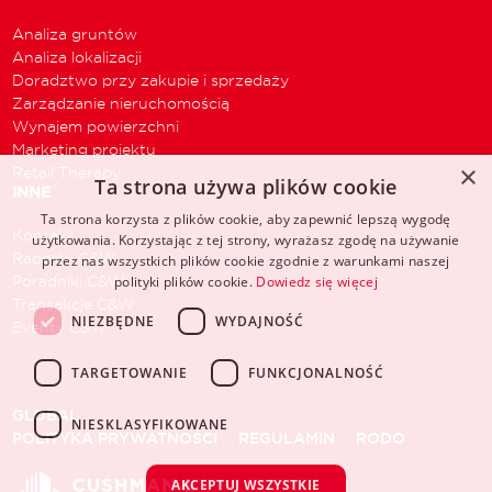
Analiza gruntów
Analiza lokalizacji
Doradztwo przy zakupie i sprzedaży
Zarządzanie nieruchomością
Wynajem powierzchni
Marketing projektu
×
Retail Therapy
Ta strona używa plików cookie
INNE
Ta strona korzysta z plików cookie, aby zapewnić lepszą wygodę
Kontakt
użytkowania. Korzystając z tej strony, wyrażasz zgodę na używanie
Raporty C&W
przez nas wszystkich plików cookie zgodnie z warunkami naszej
Poradniki C&W
polityki plików cookie.
Dowiedz się więcej
Transakcje C&W
NIEZBĘDNE
WYDAJNOŚĆ
Eventy C&W
TARGETOWANIE
FUNKCJONALNOŚĆ
GLOBAL
NIESKLASYFIKOWANE
POLITYKA PRYWATNOŚCI
REGULAMIN
RODO
AKCEPTUJ WSZYSTKIE