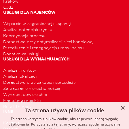
Kraków
Łódź
USŁUGI DLA NAJEMCÓW
Wsparcie w zagranicznej ekspansji
Analiza potencjału rynku
Koordynacja procesu
Doradztwo przy optymalizacji sieci handlowej
Przedłużenie i renegocjacja umów najmu
Dodatkowe usługi
USŁUGI DLA WYNAJMUJĄCYCH
Analiza gruntów
Analiza lokalizacji
Doradztwo przy zakupie i sprzedaży
Zarządzanie nieruchomością
Wynajem powierzchni
Marketing projektu
×
Retail Therapy
Ta strona używa plików cookie
INNE
Ta strona korzysta z plików cookie, aby zapewnić lepszą wygodę
Kontakt
użytkowania. Korzystając z tej strony, wyrażasz zgodę na używanie
Raporty C&W