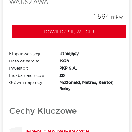
WARSZAWA
1 564
mkw
DOWIEDZ SIĘ WIĘCEJ
Etap inwestycji:
Istniejący
Data otwarcia:
1936
Inwestor:
PKP S.A.
Liczba najemców:
26
Główni najemcy:
McDonald, Matras, Kantor,
Relay
Cechy Kluczowe
JEDEN Z NAJWIĘKSZYCH