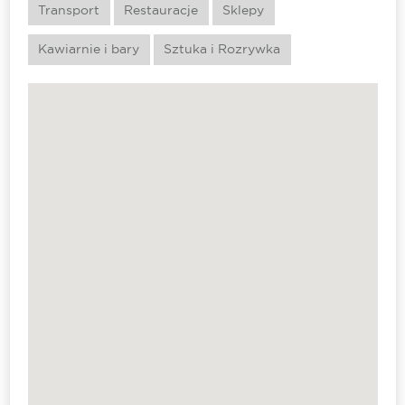
Transport
Restauracje
Sklepy
Kawiarnie i bary
Sztuka i Rozrywka