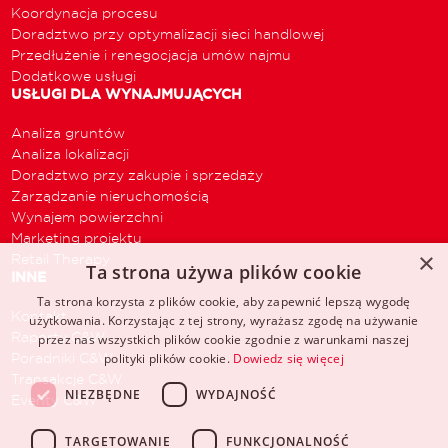
Koordynacja procesu
Doradztwo przy optymalizacji sieci handlowej
Przedłużenie i renegocjacja umów najmu
Dodatkowe usługi
USŁUGI DLA WYNAJMUJĄCYCH
Analiza gruntów
Analiza lokalizacji
Doradztwo przy zakupie i sprzedaży
Zarządzanie nieruchomością
Wynajem powierzchni
Marketing projektu
×
Retail Therapy
Ta strona używa plików cookie
INNE
Ta strona korzysta z plików cookie, aby zapewnić lepszą wygodę
Kontakt
użytkowania. Korzystając z tej strony, wyrażasz zgodę na używanie
Raporty C&W
przez nas wszystkich plików cookie zgodnie z warunkami naszej
Poradniki C&W
polityki plików cookie.
Dowiedz się więcej
Transakcje C&W
NIEZBĘDNE
WYDAJNOŚĆ
Eventy C&W
TARGETOWANIE
FUNKCJONALNOŚĆ