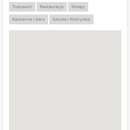
Transport
Restauracje
Sklepy
Kawiarnie i bary
Sztuka i Rozrywka