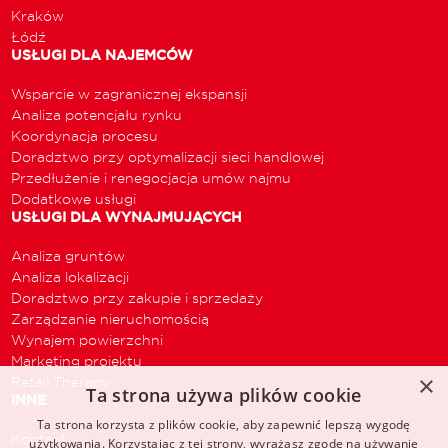
Kraków
Łódź
USŁUGI DLA NAJEMCÓW
Wsparcie w zagranicznej ekspansji
Analiza potencjału rynku
Koordynacja procesu
Doradztwo przy optymalizacji sieci handlowej
Przedłużenie i renegocjacja umów najmu
Dodatkowe usługi
USŁUGI DLA WYNAJMUJĄCYCH
Analiza gruntów
Analiza lokalizacji
Doradztwo przy zakupie i sprzedaży
Zarządzanie nieruchomością
Wynajem powierzchni
Marketing projektu
×
Retail Therapy
Ta strona używa plików cookie
INNE
Ta strona korzysta z plików cookie, aby zapewnić lepszą wygodę
Kontakt
użytkowania. Korzystając z tej strony, wyrażasz zgodę na używanie