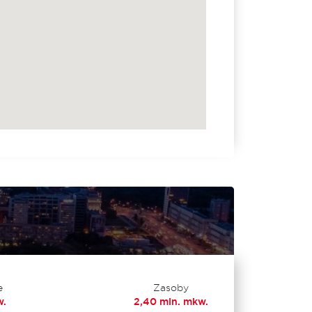
e
Zasoby
w.
2,40 mln. mkw.