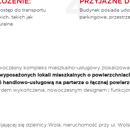
OŻENIE:
PRZYJAZNE 
dostęp do transportu
Budynek posiada udogo
ich, takich jak
parkingowe, przestrze
uralne.
nowoczesny kompleks mieszkalno-usługowy zlokalizowa
i wyposażonych lokali mieszkalnych o powierzchnia
ń handlowo-usługową na parterze o łącznej powierz
ardem wykończenia, nowoczesnym designem i funkcjo
jącej się dzielnicy Wola, nieruchomość przy ul. Wolsk