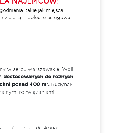
DLA NAJEMCÓW:
dnienia, takie jak miejsca
ń zieloną i zaplecze usługowe.
ny w sercu warszawskiej Woli.
ch dostosowanych do różnych
chni ponad 400 m².
Budynek
nalnymi rozwiązaniami
iej 171 oferuje doskonałe