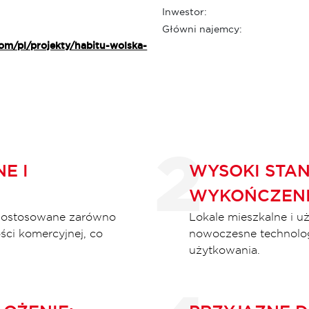
Inwestor:
Główni najemcy:
om/pl/projekty/habitu-wolska-
E I
WYSOKI STA
WYKOŃCZENI
 dostosowane zarówno
Lokale mieszkalne i 
ości komercyjnej, co
nowoczesne technolog
użytkowania.