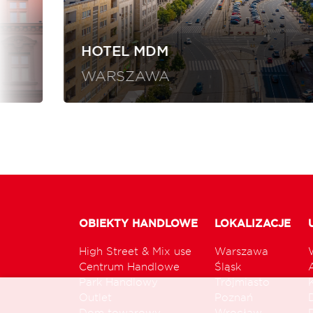
HOTEL MDM
WARSZAWA
OBIEKTY HANDLOWE
LOKALIZACJE
High Street & Mix use
Warszawa
Centrum Handlowe
Śląsk
Park Handlowy
Trójmiasto
Outlet
Poznań
Dom towarowy
Wrocław