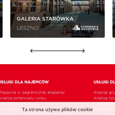
GALERIA STARÓWKA
LESZNO
USŁUGI DLA NAJEMCÓW
USŁUGI D
Wsparcie w zagranicznej ekspansji
Analiza gr
Analiza potencjału rynku
Analiza loka
Koordynacja procesu
Doradztwo 
Ta strona używa plików cookie
Doradztwo przy optymalizacji sieci handlowej
Zarządzani
Przedłużenie i renegocjacja umów najmu
Wynajem p