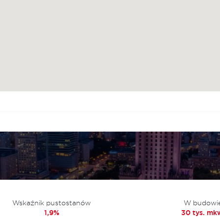
Wskaźnik pustostanów
W budowi
1,9%
30 tys. mk