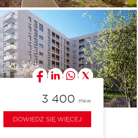
3 400
mkw
DOWIEDZ SIĘ WIĘCEJ