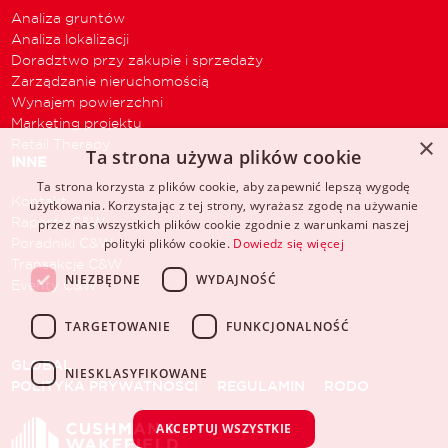
Analiza gruntów
Analiza lokalizacji
Doradztwo przy zakupie i sprzedaży
Zarządzanie nieruchomością
Wynajem powierzchni
Marketing projektu
×
Retail Therapy
Ta strona używa plików cookie
INNE
Ta strona korzysta z plików cookie, aby zapewnić lepszą wygodę
Kontakt
użytkowania. Korzystając z tej strony, wyrażasz zgodę na używanie
Raporty C&W
przez nas wszystkich plików cookie zgodnie z warunkami naszej
Poradniki C&W
polityki plików cookie.
Dowiedz się więcej
Transakcje C&W
NIEZBĘDNE
WYDAJNOŚĆ
Eventy C&W
TARGETOWANIE
FUNKCJONALNOŚĆ
GLOBAL
NIESKLASYFIKOWANE
POLITYKA PRYWATNOŚCI
REGULAMIN
RODO
AKCEPTUJ WSZYSTKIE