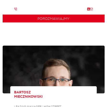
POROZMAWIAJMY
BARTOSZ
MIECZNIKOWSKI
LEASING MANAGER | HIGH STREET