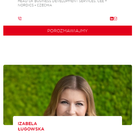
HEAD OF BUSINESS DEVELOPMENT SERVICES, CEE +
NORDICS • CZECHIA
POROZMAWIAJMY
IZABELA
ŁUGOWSKA