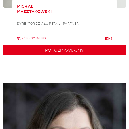
MICHAŁ
MASZTAKOWSKI
DYREKTOR DZIAŁU RETAIL | PARTNER
+48 500 151 189
POROZMAWIAJMY