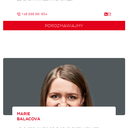
+48 698 861 854
POROZMAWIAJMY
MARIE
BALACOVA