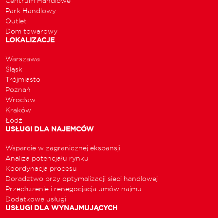
Centrum Handlowe
Park Handlowy
Outlet
Dom towarowy
LOKALIZACJE
Warszawa
Śląsk
Trójmiasto
Poznań
Wrocław
Kraków
Łódź
USŁUGI DLA NAJEMCÓW
Wsparcie w zagranicznej ekspansji
Analiza potencjału rynku
Koordynacja procesu
Doradztwo przy optymalizacji sieci handlowej
Przedłużenie i renegocjacja umów najmu
Dodatkowe usługi
USŁUGI DLA WYNAJMUJĄCYCH