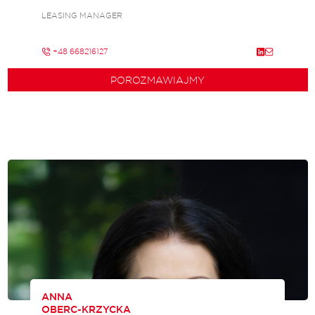
LEASING MANAGER
+48 668216127
POROZMAWIAJMY
ANNA
OBERC-KRZYCKA