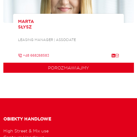
MARTA
SŁYSZ
LEASING MANAGER | ASSOCIATE
+48 668268583
POROZMAWIAJMY
OBIEKTY HANDLOWE
High Street & Mix use