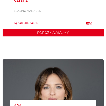
VALCEA
LEASING MANAGER
+48 601334628
POROZMAWIAJMY
ADA