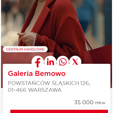
CENTRUM HANDLOWE
Galeria Bemowo
POWSTAŃCÓW ŚLĄSKICH 126,
01‑466 WARSZAWA
35 000
mkw