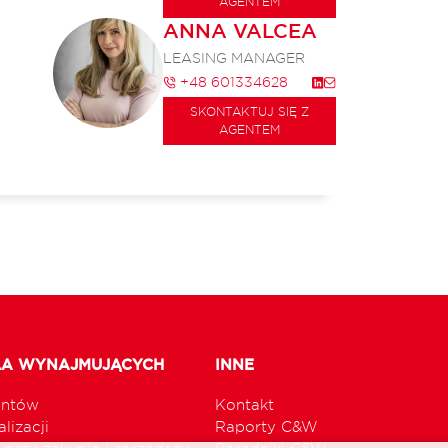
AGENTEM
ANNA VALCEA
LEASING MANAGER
+48 601334628
SKONTAKTUJ SIĘ Z
AGENTEM
LA WYNAJMUJĄCYCH
INNE
untów
Kontakt
lizacji
Raporty C&W