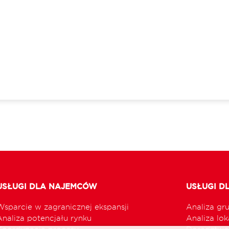
USŁUGI DLA NAJEMCÓW
USŁUGI D
Wsparcie w zagranicznej ekspansji
Analiza gr
Analiza potencjału rynku
Analiza loka