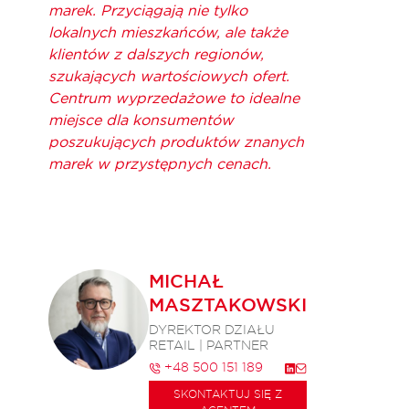
marek. Przyciągają nie tylko
lokalnych mieszkańców, ale także
klientów z dalszych regionów,
szukających wartościowych ofert.
Centrum wyprzedażowe to idealne
miejsce dla konsumentów
poszukujących produktów znanych
marek w przystępnych cenach.
MICHAŁ
MASZTAKOWSKI
DYREKTOR DZIAŁU
RETAIL | PARTNER
+48 500 151 189
SKONTAKTUJ SIĘ Z