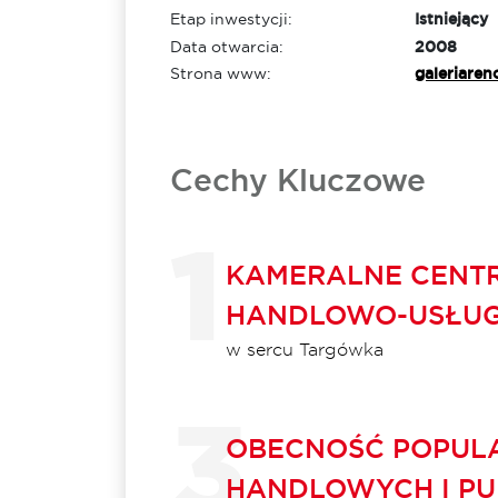
Etap inwestycji:
Istniejący
Data otwarcia:
2008
Strona www:
galeriaren
Cechy Kluczowe
KAMERALNE CENT
HANDLOWO-USŁU
w sercu Targówka
OBECNOŚĆ POPULA
HANDLOWYCH I P