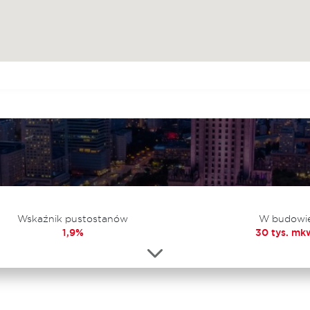
Wskaźnik pustostanów
W budowi
1,9%
30 tys. mk