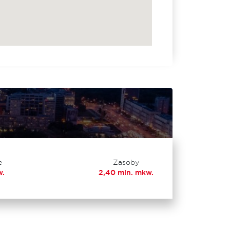
e
Zasoby
w.
2,40 mln. mkw.