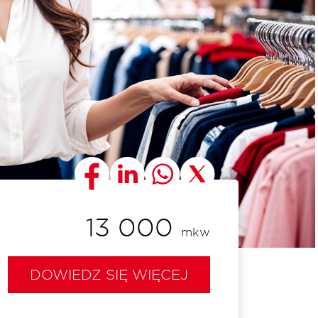
13 000
mkw
DOWIEDZ SIĘ WIĘCEJ