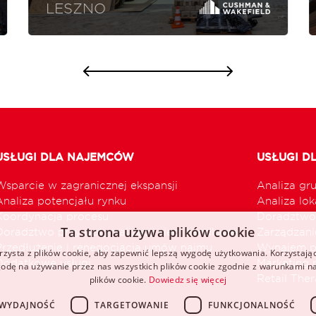
LESZNO
USŁUGI DLA NAJEMCÓW
USŁUGI D
Wsparcie w zagranicznej ekspansji
Analiza gr
Analiza potencjału rynku
Analiza loka
Koordynacja procesu
Doradztwo 
Ta strona używa plików cookie
Doradztwo przy optymalizacji sieci handlowej
Zarządzani
Przedłużenie i renegocjacja umów najmu
Wynajem p
rzysta z plików cookie, aby zapewnić lepszą wygodę użytkowania. Korzystając 
Dodatkowe usługi
Marketing 
odę na używanie przez nas wszystkich plików cookie zgodnie z warunkami nas
Retail The
plików cookie.
Dowiedz się więcej
WYDAJNOŚĆ
TARGETOWANIE
FUNKCJONALNOŚĆ