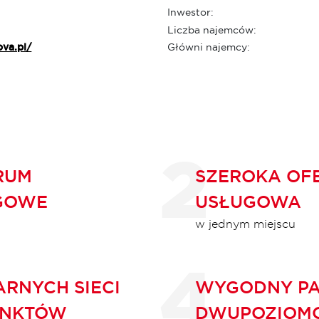
Inwestor:
Liczba najemców:
ova.pl/
Główni najemcy:
RUM
SZEROKA OF
GOWE
USŁUGOWA
w jednym miejscu
RNYCH SIECI
WYGODNY PA
UNKTÓW
DWUPOZIOM