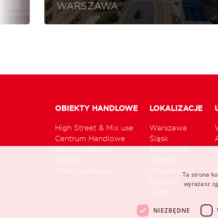
WARSZAWA
OBIEKTY HANDLOWE
LOKALIZACJE
High Street & Mix use
Warszawa
Centrum Handlowe
Śląsk
Park Handlowy
Trójmiasto
Outlet
Poznań
Dom towarowy
Wrocław
Ta strona ko
Kraków
wyrażasz zg
Łódź
NIEZBĘDNE