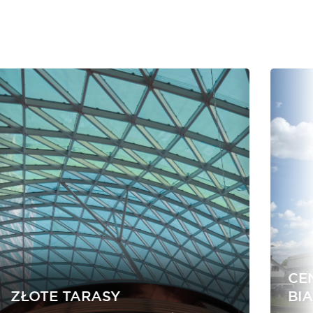
CE
ZŁOTE TARASY
BI