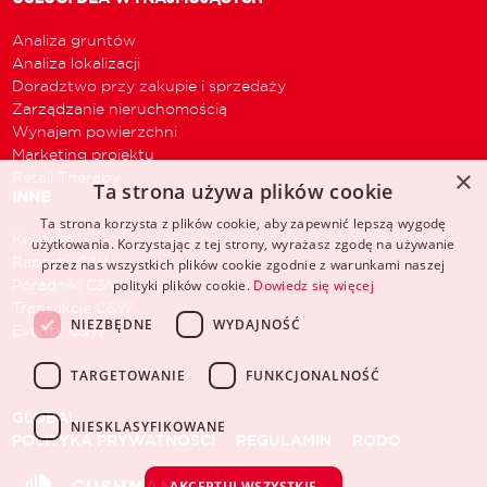
Analiza gruntów
Analiza lokalizacji
Doradztwo przy zakupie i sprzedaży
Zarządzanie nieruchomością
Wynajem powierzchni
Marketing projektu
×
Retail Therapy
Ta strona używa plików cookie
INNE
Ta strona korzysta z plików cookie, aby zapewnić lepszą wygodę
Kontakt
użytkowania. Korzystając z tej strony, wyrażasz zgodę na używanie
Raporty C&W
przez nas wszystkich plików cookie zgodnie z warunkami naszej
Poradniki C&W
polityki plików cookie.
Dowiedz się więcej
Transakcje C&W
NIEZBĘDNE
WYDAJNOŚĆ
Eventy C&W
TARGETOWANIE
FUNKCJONALNOŚĆ
GLOBAL
NIESKLASYFIKOWANE
POLITYKA PRYWATNOŚCI
REGULAMIN
RODO
AKCEPTUJ WSZYSTKIE