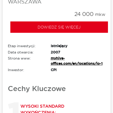
WARSZAWA
24 000
mkw
DOWIEDZ SIĘ WIĘCEJ
Etap inwestycji:
Istniejący
Data otwarcia:
2007
Strona www:
myhive-
offices.com/en/locations/io-1
Inwestor:
CPI
Cechy Kluczowe
WYSOKI STANDARD
WYKOŃCZENIA: