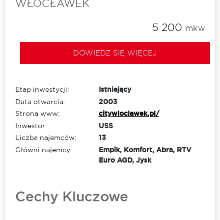
WŁOCŁAWEK
5 200
mkw
DOWIEDZ SIĘ WIĘCEJ
Etap inwestycji:
Istniejący
Data otwarcia:
2003
Strona www:
citywloclawek.pl/
Inwestor:
USS
Liczba najemców:
13
Główni najemcy:
Empik, Komfort, Abra, RTV
Euro AGD, Jysk
Cechy Kluczowe