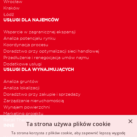
Wrocław
Kraków
Łódź
USŁUGI DLA NAJEMCÓW
Wsparcie w zagranicznej ekspansji
Analiza potencjału rynku
Koordynacja procesu
Doradztwo przy optymalizacji sieci handlowej
Przedłużenie i renegocjacja umów najmu
Dodatkowe usługi
USŁUGI DLA WYNAJMUJĄCYCH
Analiza gruntów
Analiza lokalizacji
Doradztwo przy zakupie i sprzedaży
Zarządzanie nieruchomością
Wynajem powierzchni
Marketing projektu
×
Retail Therapy
Ta strona używa plików cookie
INNE
Ta strona korzysta z plików cookie, aby zapewnić lepszą wygodę