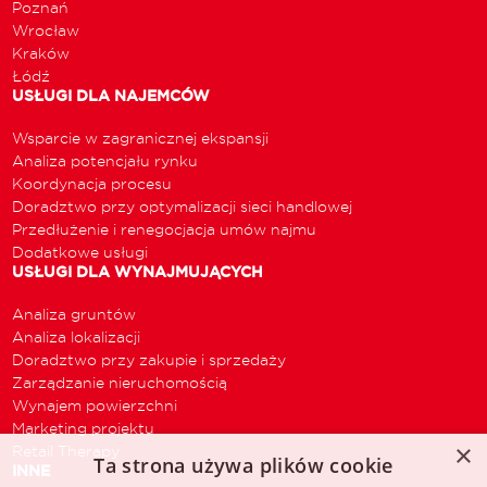
Poznań
Wrocław
Kraków
Łódź
USŁUGI DLA NAJEMCÓW
Wsparcie w zagranicznej ekspansji
Analiza potencjału rynku
Koordynacja procesu
Doradztwo przy optymalizacji sieci handlowej
Przedłużenie i renegocjacja umów najmu
Dodatkowe usługi
USŁUGI DLA WYNAJMUJĄCYCH
Analiza gruntów
Analiza lokalizacji
Doradztwo przy zakupie i sprzedaży
Zarządzanie nieruchomością
Wynajem powierzchni
Marketing projektu
×
Retail Therapy
Ta strona używa plików cookie
INNE