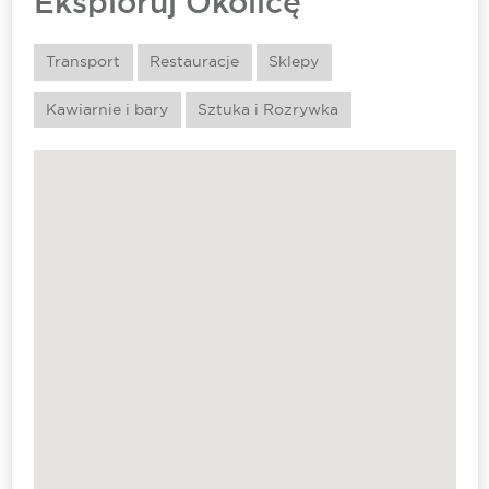
Eksploruj Okolicę
Transport
Restauracje
Sklepy
Kawiarnie i bary
Sztuka i Rozrywka