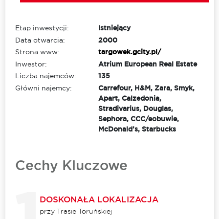
Etap inwestycji:
Istniejący
Data otwarcia:
2000
Strona www:
targowek.gcity.pl/
Inwestor:
Atrium European Real Estate
Liczba najemców:
135
Główni najemcy:
Carrefour, H&M, Zara, Smyk,
Apart, Calzedonia,
Stradivarius, Douglas,
Sephora, CCC/eobuwie,
McDonald’s, Starbucks
Cechy Kluczowe
DOSKONAŁA LOKALIZACJA
przy Trasie Toruńskiej