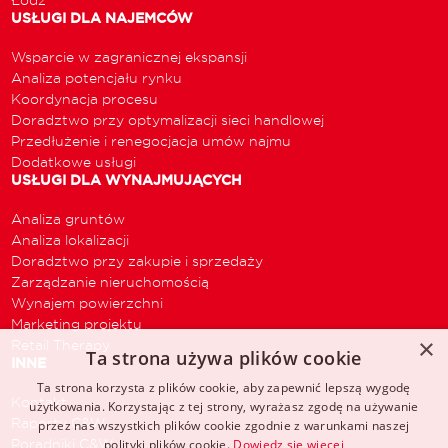
USŁUGI DLA NAJEMCÓW
Wsparcie w zagranicznej ekspansji
Analiza potencjału rynku
Koordynacja procesu
Doradztwo przy optymalizacji sieci handlowej
Przedłużenie i renegocjacja umów najmu
Dodatkowe usługi
USŁUGI DLA WYNAJMUJĄCYCH
Analiza gruntów
Analiza lokalizacji
Doradztwo przy zakupie i sprzedaży
Zarządzanie nieruchomością
Wynajem powierzchni
Marketing projektu
×
Retail Therapy
Ta strona używa plików cookie
INNE
Ta strona korzysta z plików cookie, aby zapewnić lepszą wygodę
Kontakt
użytkowania. Korzystając z tej strony, wyrażasz zgodę na używanie
Raporty C&W
przez nas wszystkich plików cookie zgodnie z warunkami naszej
Poradniki C&W
polityki plików cookie.
Dowiedz się więcej