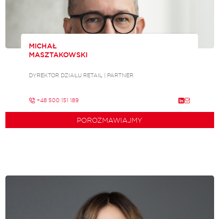
MICHAŁ
MASZTAKOWSKI
DYREKTOR DZIAŁU RETAIL | PARTNER
+48 500 151 189
POROZMAWIAJMY