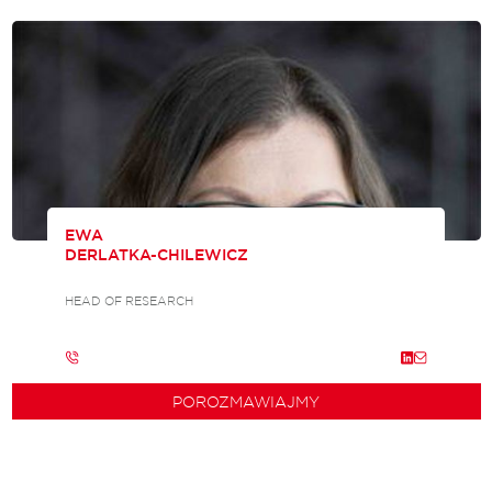
EWA
DERLATKA-CHILEWICZ
HEAD OF RESEARCH
POROZMAWIAJMY