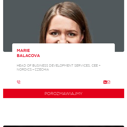
MARIE
BALACOVA
HEAD OF BUSINESS DEVELOPMENT SERVICES, CEE +
NORDICS • CZECHIA
POROZMAWIAJMY