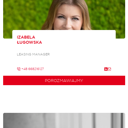
IZABELA
ŁUGOWSKA
LEASING MANAGER
+48 668216127
POROZMAWIAJMY