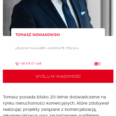
TOMASZ NOWAKOWSKI
LEASING MANAGER | ASSOCIATE | POLSKA
+48 516 011 446
WYŚLIJ MI WIADOMOŚĆ
Tomasz posiada blisko 20-letnie doświadczenie na
rynku nieruchomości komercyjnych, które zdobywał
realizując projekty związane z komercjalizacją,
rekomercjalizacją oraz zarządzaniem portfelami