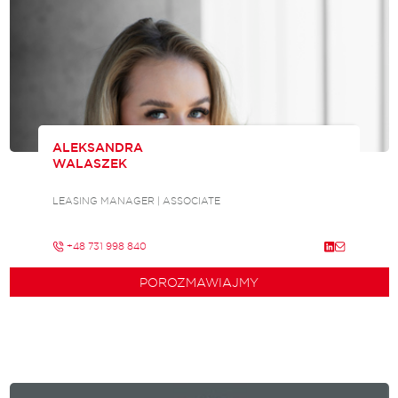
ALEKSANDRA
WALASZEK
LEASING MANAGER | ASSOCIATE
+48 731 998 840
POROZMAWIAJMY