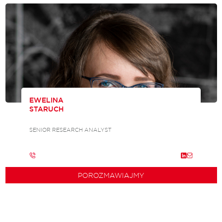
EWELINA
STARUCH
SENIOR RESEARCH ANALYST
POROZMAWIAJMY