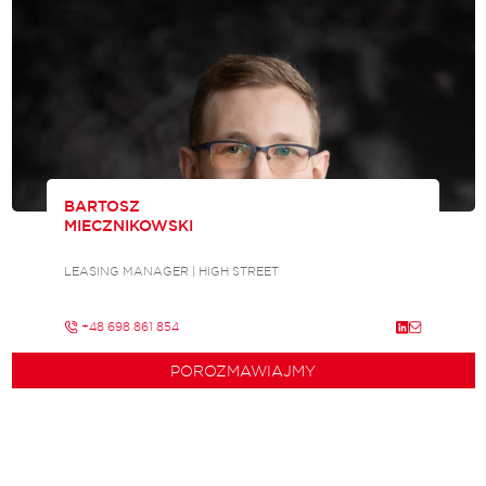
BARTOSZ
MIECZNIKOWSKI
LEASING MANAGER | HIGH STREET
+48 698 861 854
POROZMAWIAJMY