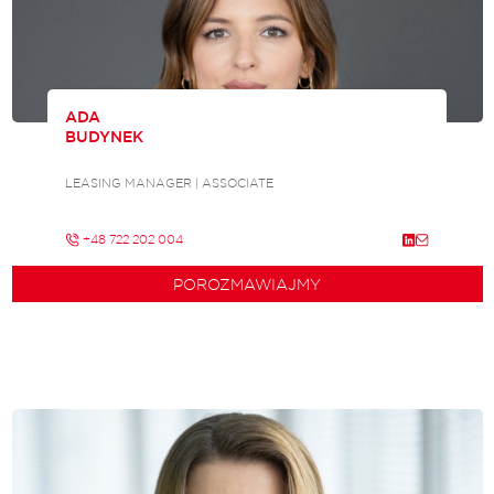
ADA
BUDYNEK
LEASING MANAGER | ASSOCIATE
+48 722 202 004
POROZMAWIAJMY