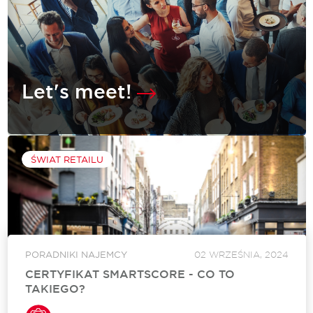
Let's meet!
SPOTKAJMY SIĘ: SCF 2024 FALL
ŚWIAT RETAILU
SZCZEGÓŁY WYDARZENIA
PORADNIKI NAJEMCY
02 WRZEŚNIA, 2024
CERTYFIKAT SMARTSCORE - CO TO
TAKIEGO?
Certyfikat SmartScore to nadal nowość na polskim rynku