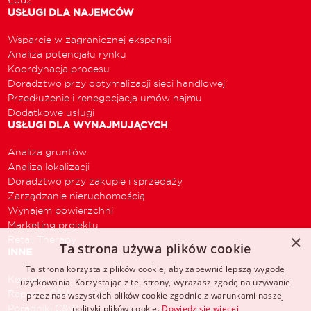
USŁUGI DLA NAJEMCÓW
Wsparcie w zagranicznej ekspansji
Analiza potencjału rynku
Koordynacja procesu
Doradztwo przy optymalizacji sieci handlowej
Przedłużenie i renegocjacja umów najmu
Dodatkowe usługi
USŁUGI DLA WYNAJMUJĄCYCH
Analiza gruntów
Analiza lokalizacji
Doradztwo przy zakupie i sprzedaży
Zarządzanie nieruchomością
Wynajem powierzchni
Marketing projektu
×
Retail Therapy
Ta strona używa plików cookie
INNE
Ta strona korzysta z plików cookie, aby zapewnić lepszą wygodę
Kontakt
użytkowania. Korzystając z tej strony, wyrażasz zgodę na używanie
Raporty C&W
przez nas wszystkich plików cookie zgodnie z warunkami naszej
Poradniki C&W
polityki plików cookie.
Dowiedz się więcej