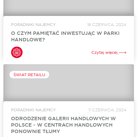
PORADNIKI NAJEMCY
18 CZERWCA, 2024
O CZYM PAMIĘTAĆ INWESTUJĄC W PARKI
HANDLOWE?
Konsumenci stale zmieniają swoje potrzeby. Kiedyś preferowali
duże centra handlowe, dziś wolą raczej szybkie zakupy w
Czytaj więcej
parkach handlowych. Tych drugich na mapie Polski, ale
również innych krajów pojawia się coraz...
ŚWIAT RETAILU
PORADNIKI NAJEMCY
11 CZERWCA, 2024
ODRODZENIE GALERII HANDLOWYCH W
POLSCE - W CENTRACH HANDLOWYCH
PONOWNIE TŁUMY