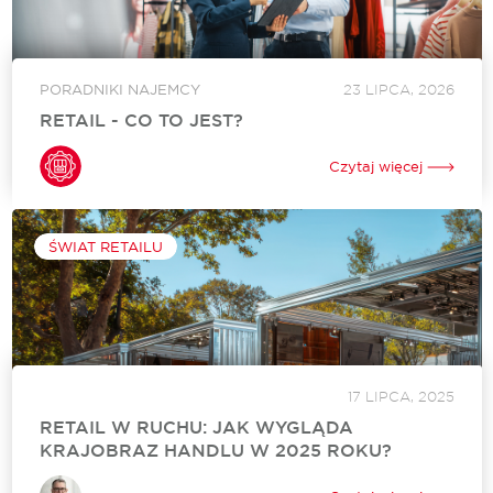
PORADNIKI NAJEMCY
23 LIPCA, 2026
RETAIL - CO TO JEST?
Rynek retail, czyli handel detaliczny, to sektor gospodarki
obejmujący sprzedaż towarów i usług bezpośrednio
Czytaj więcej
konsumentom końcowym do ich osobistego użytku. Jest on
ostatnim ogniwem w łańcuchu dystrybucji, który łączy
producentów...
ŚWIAT RETAILU
17 LIPCA, 2025
RETAIL W RUCHU: JAK WYGLĄDA
KRAJOBRAZ HANDLU W 2025 ROKU?
Świat handlu nie stanął w miejscu – przeciwnie, przyspieszył.
Pierwsza połowa 2025 roku wyraźnie pokazuje, że europejski