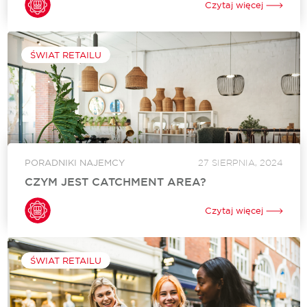
nieruchomości. Cel jego opracowania w 2021 roku był bardzo
Czytaj więcej
prosty - umożliwić ocenę budynków pod względem stopnia
funkcjonalności oraz stopnia cyfryzacji. Czym...
ŚWIAT RETAILU
PORADNIKI NAJEMCY
27 SIERPNIA, 2024
CZYM JEST CATCHMENT AREA?
W branży handlu detalicznego dogłębne zrozumienie oraz
umiejętne zarządzanie obszarem oddziaływania to jedne z
Czytaj więcej
najważniejszych elementów skutecznej strategii biznesowej.
Czym jest catchment area? To określony geograficznie obszar,
z którego centrum...
ŚWIAT RETAILU