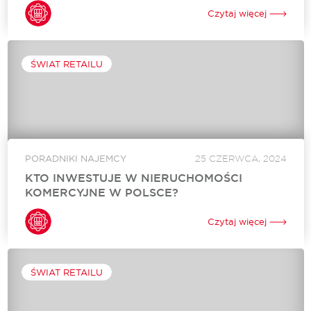
Udział lokalnego kapitału na polskim rynku nieruchomości
wciąż jest praktycznie niewidoczny. Większość nieruchomości
Czytaj więcej
komercyjnych pada łupem zagranicznych inwestorów.
Dlaczego tak się dzieje? Jak wyglądał rynek nieruchomości
komercyjnych w Polsce przez...
ŚWIAT RETAILU
PORADNIKI NAJEMCY
25 CZERWCA, 2024
KTO INWESTUJE W NIERUCHOMOŚCI
KOMERCYJNE W POLSCE?
Udział lokalnego kapitału na polskim rynku nieruchomości
wciąż jest praktycznie niewidoczny. Większość nieruchomości
Czytaj więcej
komercyjnych pada łupem zagranicznych inwestorów.
Dlaczego tak się dzieje? Jak wyglądał rynek nieruchomości
komercyjnych w Polsce przez...
ŚWIAT RETAILU