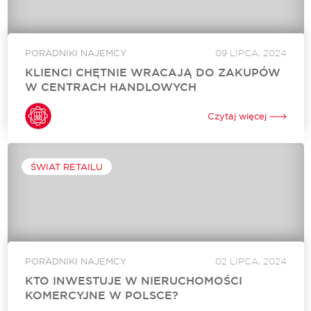
PORADNIKI NAJEMCY
09 LIPCA, 2024
KLIENCI CHĘTNIE WRACAJĄ DO ZAKUPÓW
W CENTRACH HANDLOWYCH
Nie da się ukryć, że handel e-commerce ma wiele korzyści.
Szybkie zakupy bez wychodzenia z domu to marzenie dla
Czytaj więcej
wielu. Wystarczy połączenie internetowe i chwila, by
sfinalizować transakcję. Mimo to...
ŚWIAT RETAILU
PORADNIKI NAJEMCY
02 LIPCA, 2024
KTO INWESTUJE W NIERUCHOMOŚCI
KOMERCYJNE W POLSCE?