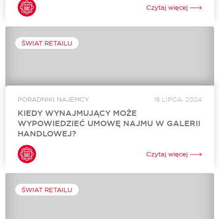
istotną rolę w życiu współczesnych społeczności, oferując nie
Czytaj więcej
tylko możliwość dokonywania zakupów, ale także szereg
innych funkcji. Centra handlowe stały się swoistymi centrami...
ŚWIAT RETAILU
PORADNIKI NAJEMCY
16 LIPCA, 2024
KIEDY WYNAJMUJĄCY MOŻE
WYPOWIEDZIEĆ UMOWĘ NAJMU W GALERII
HANDLOWEJ?
Umowa najmu lokalu w galerii handlowej stanowi fundament
relacji biznesowej między właścicielem obiektu a najemcą.
Czytaj więcej
Jednak w pewnych okolicznościach wynajmujący może
zdecydować się na przedwczesne zakończenie tej współpracy.
Kwestia wypowiedzenia...
ŚWIAT RETAILU