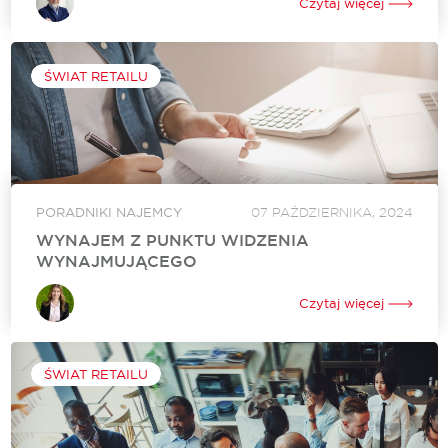
Czytaj więcej
retail wkroczył w nowy rozdział, w którym tempo,
doświadczenie i kultura marki mają...
ŚWIAT RETAILU
PORADNIKI NAJEMCY
07 PAŹDZIERNIKA, 2024
WYNAJEM Z PUNKTU WIDZENIA
WYNAJMUJĄCEGO
Proces wynajmu nieruchomości komercyjnej z perspektywy
właściciela wymaga precyzyjnego zweryfikowania najemców,
Czytaj więcej
wynegocjowania stabilnych warunków finansowych oraz
przygotowania bezpiecznej umowy. Właściwy dobór
partnerów biznesowych pozwala znacząco podnieść wartość
rynkową obiektu i...
ŚWIAT RETAILU