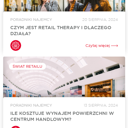
PORADNIKI NAJEMCY
20 SIERPNIA, 2024
CZYM JEST RETAIL THERAPY I DLACZEGO
DZIAŁA?
Czy shopping może być lekarstwem? Okazuje się, że tak.
Coraz popularniejsze w Polsce i na całym świecie staje się
Czytaj więcej
retail therapy, czyli terapia zakupami. Dlaczego? Wydawanie
pieniędzy i zakupy mogą...
ŚWIAT RETAILU
PORADNIKI NAJEMCY
13 SIERPNIA, 2024
ILE KOSZTUJE WYNAJEM POWIERZCHNI W
CENTRUM HANDLOWYM?
Zakupy w galerii handlowej to często jedna z form rozrywki.