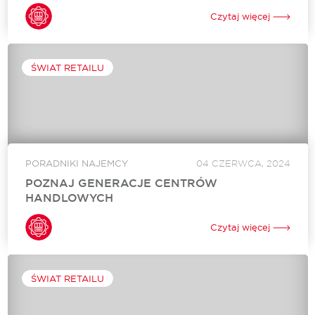
Galerie handlowe w Polsce przeżywają prawdziwy renesans.
Po trudnym okresie pandemii i wyzwaniach związanych z
Czytaj więcej
inflacją, centra handlowe ponownie przyciągają tłumy klientów,
a wskaźniki odwiedzalności i obrotów osiągają imponujące
wyniki....
ŚWIAT RETAILU
PORADNIKI NAJEMCY
04 CZERWCA, 2024
POZNAJ GENERACJE CENTRÓW
HANDLOWYCH
Czy wiesz, że istnieją różne generacje centrów handlowych? Te
popularne nieruchomości stały się nieodłącznym elementem
Czytaj więcej
miejskiego krajobrazu, ewoluując z prostych hipermarketów
do kompleksowych przestrzeni, które zgrabnie łączą zakupy,
rozrywkę i...
ŚWIAT RETAILU