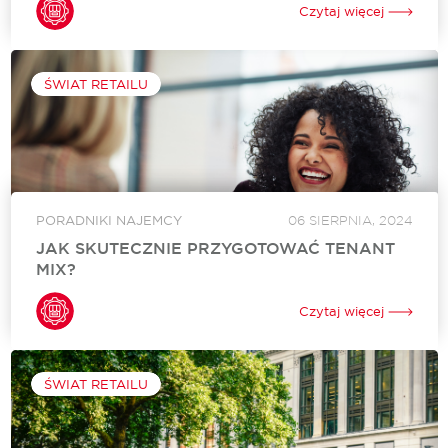
Najważniejsze sklepy, punkty usługowe, kina, gastronomia -
Czytaj więcej
wszystko w jednym miejscu. Wizyty w centrum handlowym
rozpatruje się zazwyczaj wyłącznie z...
ŚWIAT RETAILU
PORADNIKI NAJEMCY
06 SIERPNIA, 2024
JAK SKUTECZNIE PRZYGOTOWAĆ TENANT
MIX?
Jak przygotować skuteczny tenant mix, czyli odpowiedni
dobór najemców w centrum czy parku handlowym, aby jak
Czytaj więcej
najlepiej wykorzystać dostępną przestrzeń i zapewnić
klientom dostęp do atrakcyjnych marek? To zagadnienie,
które...
ŚWIAT RETAILU