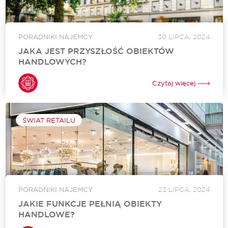
PORADNIKI NAJEMCY
30 LIPCA, 2024
JAKA JEST PRZYSZŁOŚĆ OBIEKTÓW
HANDLOWYCH?
Zamknięte budynki, porośnięte roślinnością witryny, zakurzone
półki - czy taka jest przyszłość centrów handlowych? W
Czytaj więcej
ostatnich latach można było usłyszeć wiele apokaliptycznych
przepowiedni dla galerii czy parków handlowych. Nic jednak...
ŚWIAT RETAILU
PORADNIKI NAJEMCY
23 LIPCA, 2024
JAKIE FUNKCJE PEŁNIĄ OBIEKTY
HANDLOWE?
Obiekty handlowe, takie jak centra handlowe, odgrywają