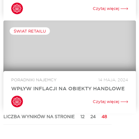
Trendy w projektowaniu centrów handlowych zmieniają się,
więc wszystkie obiekty handlowe przechodzą obecnie
Czytaj więcej
głęboką transformację, dostosowując się do zmieniających się
oczekiwań konsumentów i nowych realiów rynkowych.
Projektanci i deweloperzy stoją...
ŚWIAT RETAILU
PORADNIKI NAJEMCY
14 MAJA, 2024
WPŁYW INFLACJI NA OBIEKTY HANDLOWE
Inflacja, czyli wzrost ogólnego poziomu cen dóbr i usług w
gospodarce, ma szerokie i złożone konsekwencje dla różnych
Czytaj więcej
sektorów gospodarki. Nie omija ona również sektora
nieruchomości komercyjnych, a w szczególności...
LICZBA WYNIKÓW NA STRONIE
12
24
48