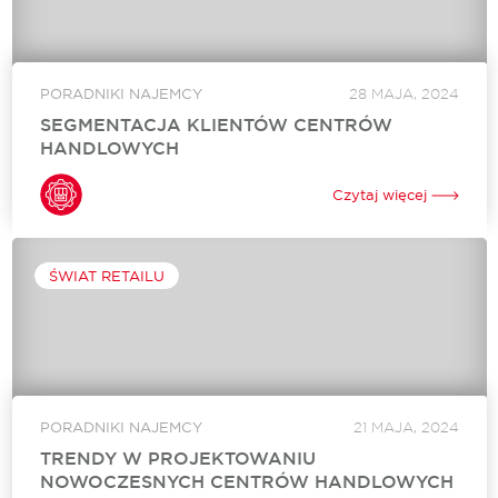
PORADNIKI NAJEMCY
28 MAJA, 2024
SEGMENTACJA KLIENTÓW CENTRÓW
HANDLOWYCH
Gdzie jest zlokalizowany Twój obiekt handlowy? Ulica, osiedle
mieszkaniowe, lokalizacja biurowa? A może centrum
Czytaj więcej
handlowe? W zależności od danego miejsca profil
konsumentów będzie zupełnie inny. Dotyczy to poziomu cen,
ich...
ŚWIAT RETAILU
PORADNIKI NAJEMCY
21 MAJA, 2024
TRENDY W PROJEKTOWANIU
NOWOCZESNYCH CENTRÓW HANDLOWYCH