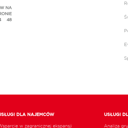
R
ÓW NA
RONIE
Ś
4
48
P
E
S
USŁUGI DLA NAJEMCÓW
USŁUGI D
Wsparcie w zagranicznej ekspansji
Analiza gr