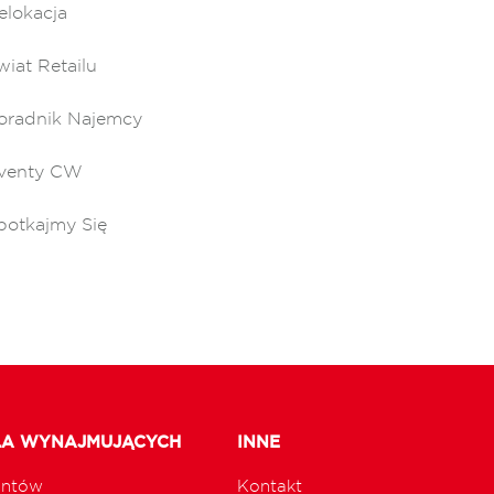
elokacja
wiat Retailu
oradnik Najemcy
venty CW
potkajmy Się
LA WYNAJMUJĄCYCH
INNE
untów
Kontakt