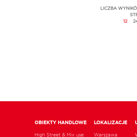
LICZBA WYNIK
ST
12
2
OBIEKTY HANDLOWE
LOKALIZACJE
High Street & Mix use
Warszawa