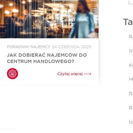
Ta
R
PORADNIKI NAJEMCY
24 CZERWCA, 2025
N
JAK DOBIERAĆ NAJEMCÓW DO
CENTRUM HANDLOWEGO?
K
Odpowiedni najemcy to absolutna podstawa
dochodowej działalności obiektów
Czytaj więcej
handlowych. Dobór najemców do centrum
M
handlowego wymaga dogłębnej analizy
lokalnego rynku, przemyślanej strategii oraz
dopasowania oferty sklepów do potrzeb i
R
oczekiwań klientów....
R
N