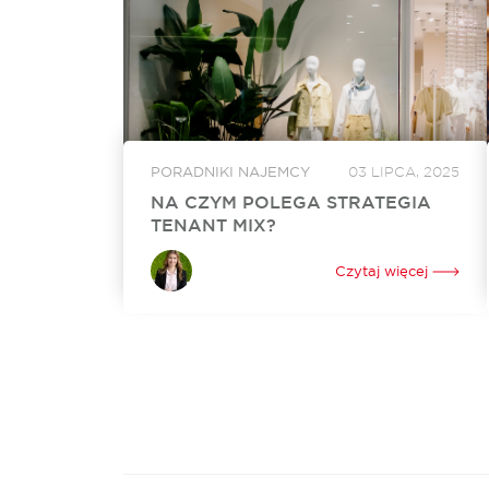
PORADNIKI NAJEMCY
03 LIPCA, 2025
NA CZYM POLEGA STRATEGIA
TENANT MIX?
Zarządzanie przestrzenią w obiektach
handlowych to ogromne wyzwanie, które
Czytaj więcej
wymaga precyzyjnego zrównoważenia
potrzeb klientów i najemców. tu właśnie
pojawia się pojęcie tenant mix. To strategicznie
zaplanowana struktura najemców oraz ich...