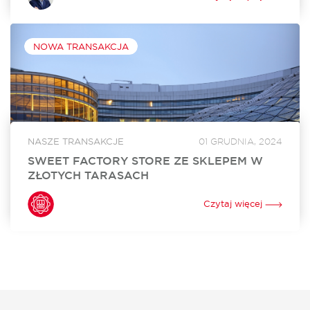
Słupska. Otwarcie sklepu jest zaplanowane na kwiecień 2024
roku. Za rekomercjalizację obiektu i stworzenie...
NOWA TRANSAKCJA
NASZE TRANSAKCJE
01 GRUDNIA, 2024
SWEET FACTORY STORE ZE SKLEPEM W
ZŁOTYCH TARASACH
Sweet Factory Store otworzył swój sklep w Złotych
Tarasach. To już 24. w Polsce i 3. w Warszawie stacjonarny
Czytaj więcej
punkt sprzedaży tej niezwykle popularnej marki oferującej
szeroki wybór słodyczy. Za...