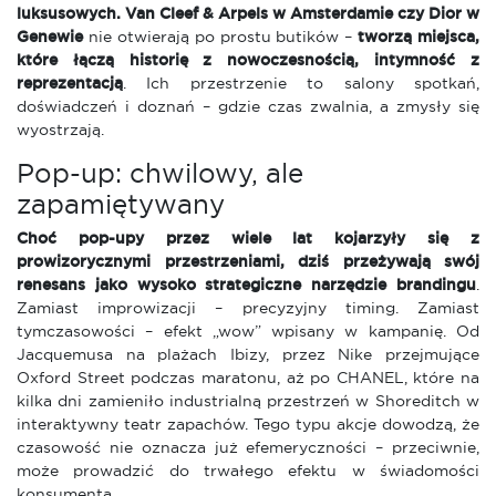
luksusowych. Van Cleef & Arpels w Amsterdamie czy Dior w
Genewie
nie otwierają po prostu butików –
tworzą miejsca,
które łączą historię z nowoczesnością, intymność z
reprezentacją
. Ich przestrzenie to salony spotkań,
doświadczeń i doznań – gdzie czas zwalnia, a zmysły się
wyostrzają.
Pop-up: chwilowy, ale
zapamiętywany
Choć pop-upy przez wiele lat kojarzyły się z
prowizorycznymi przestrzeniami, dziś przeżywają swój
renesans jako wysoko strategiczne narzędzie brandingu
.
Zamiast improwizacji – precyzyjny timing. Zamiast
tymczasowości – efekt „wow” wpisany w kampanię. Od
Jacquemusa na plażach Ibizy, przez Nike przejmujące
Oxford Street podczas maratonu, aż po CHANEL, które na
kilka dni zamieniło industrialną przestrzeń w Shoreditch w
interaktywny teatr zapachów. Tego typu akcje dowodzą, że
czasowość nie oznacza już efemeryczności – przeciwnie,
może prowadzić do trwałego efektu w świadomości
konsumenta.