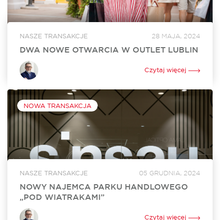
NASZE TRANSAKCJE
28 MAJA, 2024
DWA NOWE OTWARCIA W OUTLET LUBLIN
W czerwcu w Outlet Lublin otworzą się dwa nowe lokale. Na
powiększenie swojego dotychczasowego sklepu o ponad
Czytaj więcej
250 mkw. zdecydował się Ochnik. Nowy lokal o powierzchni
350 mkw. będzie tworzyć...
NOWA TRANSAKCJA
NASZE TRANSAKCJE
05 GRUDNIA, 2024
NOWY NAJEMCA PARKU HANDLOWEGO
„POD WIATRAKAMI”
Sinsay, marka z portfolio Grupy LPP, wynajęła 860 mkw.
powierzchni w Parku Handlowym „Pod Wiatrakami” koło
Czytaj więcej