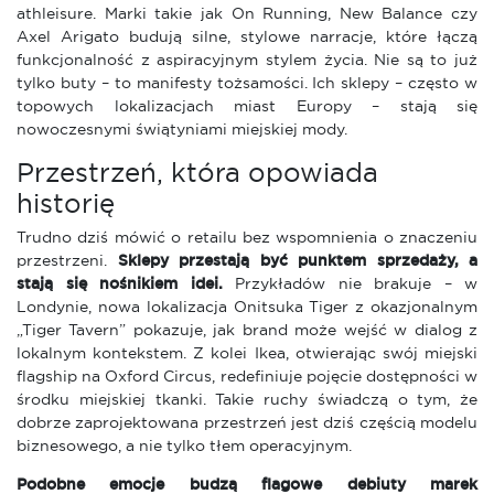
athleisure. Marki takie jak On Running, New Balance czy
Axel Arigato budują silne, stylowe narracje, które łączą
funkcjonalność z aspiracyjnym stylem życia. Nie są to już
tylko buty – to manifesty tożsamości. Ich sklepy – często w
topowych lokalizacjach miast Europy – stają się
nowoczesnymi świątyniami miejskiej mody.
Przestrzeń, która opowiada
historię
Trudno dziś mówić o retailu bez wspomnienia o znaczeniu
przestrzeni.
Sklepy przestają być punktem sprzedaży, a
stają się nośnikiem idei.
Przykładów nie brakuje – w
Londynie, nowa lokalizacja Onitsuka Tiger z okazjonalnym
„Tiger Tavern” pokazuje, jak brand może wejść w dialog z
lokalnym kontekstem. Z kolei Ikea, otwierając swój miejski
flagship na Oxford Circus, redefiniuje pojęcie dostępności w
środku miejskiej tkanki. Takie ruchy świadczą o tym, że
dobrze zaprojektowana przestrzeń jest dziś częścią modelu
biznesowego, a nie tylko tłem operacyjnym.
Podobne emocje budzą flagowe debiuty marek