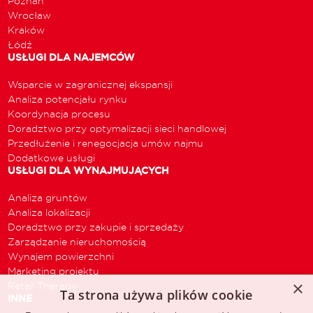
Poznań
Wrocław
Kraków
Łódź
USŁUGI DLA NAJEMCÓW
Wsparcie w zagranicznej ekspansji
Analiza potencjału rynku
Koordynacja procesu
Doradztwo przy optymalizacji sieci handlowej
Przedłużenie i renegocjacja umów najmu
Dodatkowe usługi
USŁUGI DLA WYNAJMUJĄCYCH
Analiza gruntów
Analiza lokalizacji
Doradztwo przy zakupie i sprzedaży
Zarządzanie nieruchomością
Wynajem powierzchni
Marketing projektu
×
Retail Therapy
Ta strona używa plików cookie
INNE