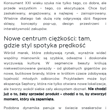
Konsument XXI wieku szuka nie tylko tego, co dobre, ale
przede wszystkim – tego, co ekscytujące. Chce być
zaskakiwany, angażowany, a najlepiej – zainspirowany.
Właśnie dlatego tak dużą rolę odgrywają dziś flagowe
sklepy, koncepty pop-up, design przestrzeni i
interaktywność zakupów.
Nowe centrum ciężkości: tam,
gdzie styl spotyka prędkość
Wśród marek, które zdobywają rynek, wyraźnie widać
wspólny mianownik: są szybkie, odważne i doskonale
wyczuwają kulturę. W segmencie beauty królują
niekwestionowane gwiazdy – od globalnych gigantów po
nowe, butikowe brandy, które w krótkim czasie zdobywają
lojalność młodych odbiorców. Przykładem może być
ekspansja Sephory, która nie tylko otwiera nowe lokalizacje,
ale tworzy wokół siebie cały ekosystem doznań.
Nie chodzi
już o to, żeby sprzedać produkt – chodzi o to, by stworzyć
moment, który się zapamięta.
Podobna dynamika panuje w świecie sneakersów i