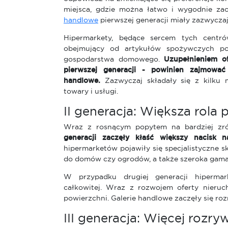
miejsca, gdzie można łatwo i wygodnie za
handlowe
pierwszej generacji miały zazwyczaj
Hipermarkety, będące sercem tych centró
obejmujący od artykułów spożywczych po
gospodarstwa domowego.
Uzupełnieniem of
pierwszej generacji - powinien zajmowa
handlowe.
Zazwyczaj składały się z kilku m
towary i usługi.
II generacja: Większa rol
Wraz z rosnącym popytem na bardziej zr
generacji zaczęły kłaść większy nacisk 
hipermarketów pojawiły się specjalistyczne sk
do domów czy ogrodów, a także szeroka gam
W przypadku drugiej generacji hiperma
całkowitej. Wraz z rozwojem oferty nieruc
powierzchni. Galerie handlowe zaczęły się roz
III generacja: Więcej rozry