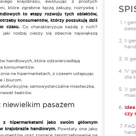
kiego krajobrazu, ewoluując z prostych
SPI
i, które zgrabnie łączą zakupy, rozrywkę i
andlowych to etapy rozwoju tych obiektów,
 potrzeby konsumentów, którzy poszukują dziś
I ge
o czasu.
Co charakteryzuje każdą z nich?
pas
 jaki rodzaj cieszy się obecnie największą
II g
han
III g
rów handlowych, które odzwierciedlają
cia konsumentów.
IV g
cznie na hipermarketach, z czasem ustępując
dla 
 i biurom.
ielofunkcyjne, samowystarczalne miasteczka,
V ge
 nawet teatrów.
mias
z niewielkim pasażem
Idea
czy 
, z hipermarketami jako swoim głównym
FAQ:
w krajobrazie handlowym.
Powstały one jako
han
onsumentów oraz rosnące zapotrzebowanie na