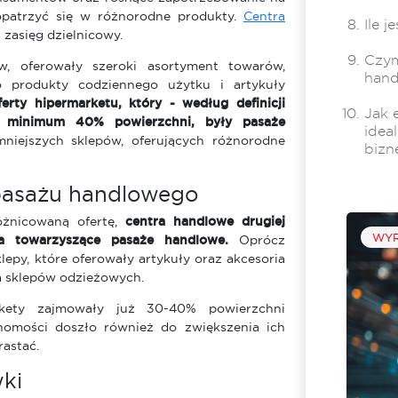
opatrzyć się w różnorodne produkty.
Centra
Ile 
 zasięg dzielnicowy.
Czym
w, oferowały szeroki asortyment towarów,
han
 produkty codziennego użytku i artykuły
erty hipermarketu, który - według definicji
Jak 
ć minimum 40% powierzchni, były pasaże
idea
niejszych sklepów, oferujących różnorodne
bizn
a pasażu handlowego
óżnicowaną ofertę,
centra handlowe drugiej
WYR
1 min
na towarzyszące pasaże handlowe.
Oprócz
lepy, które oferowały artykuły oraz akcesoria
Spotkajmy się na SCF Fall 2026!
a sklepów odzieżowych.
Już we wrześniu spotykamy się na
rkety zajmowały już 30-40% powierzchni
największym i najważniejszym
homości doszło również do zwiększenia ich
wydarzeniu branży retail i nieruchomości
rastać.
handlowych w regionie CEE – Shopping
Center Forum Fall 2026, które odbędzie
wki
się 23–24 września w...