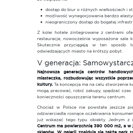
dostęp do biur o różnych wielkościach i 
możliwość wynegocjowania bardzo elast
nieograniczony dostęp do bogatej infrastr
Z kolei hotele zintegrowane z centrami of
restauracje, nowocześnie wyposażone sale k
Skutecznie przyciągają w ten sposób t
odwiedzających miasto na krótszy pobyt.
V generacja: Samowystarc
Najnowsza generacja centrów handlowych
miasteczka, rozbudowując wszystkie poprzed
kultury.
Ta koncepcja ma na celu stworzenie 
mogą pracować, robić zakupy, spędzać czas 
konieczności opuszczania terenu centrum.
Chociaż w Polsce nie powstała jeszcze pi
odzwierciedla rosnące oczekiwania konsume
już wskazać tego typu obiekty. Jednym z n
Centrum ma powierzchnię 390 000 m2, a w j
sklepów. W galerii znajdują się także park r