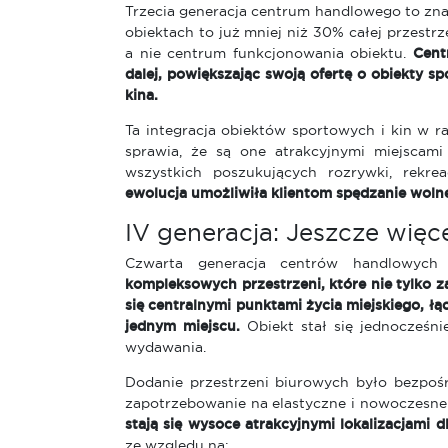
Trzecia generacja centrum handlowego to zna
obiektach to już mniej niż 30% całej przestrze
a nie centrum funkcjonowania obiektu.
Cent
dalej, powiększając swoją ofertę o obiekty spo
kina.
Ta integracja obiektów sportowych i kin w r
sprawia, że są one atrakcyjnymi miejscami
wszystkich poszukujących rozrywki, rekre
ewolucja umożliwiła klientom spędzanie woln
IV generacja: Jeszcze więc
Czwarta generacja centrów handlowych 
kompleksowych przestrzeni, które nie tylko z
się centralnymi punktami życia miejskiego, łą
jednym miejscu.
Obiekt stał się jednocześnie
wydawania.
Dodanie przestrzeni biurowych było bezpoś
zapotrzebowanie na elastyczne i nowoczesne
stają się wysoce atrakcyjnymi lokalizacjami dl
ze względu na: