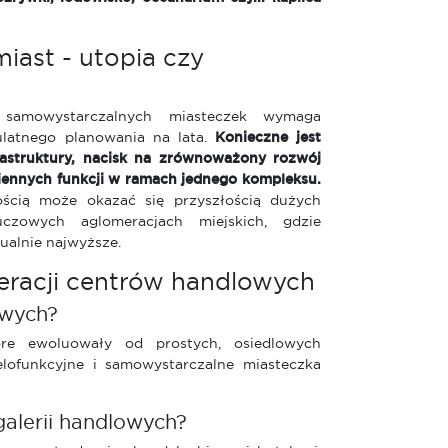
iast - utopia czy
h samowystarczalnych miasteczek wymaga
ulatnego planowania na lata.
Konieczne jest
rastruktury, nacisk na zrównoważony rozwój
iennych funkcji w ramach jednego kompleksu.
ścią może okazać się przyszłością dużych
czowych aglomeracjach miejskich, gdzie
ualnie najwyższe.
eracji centrów handlowych
owych?
óre ewoluowały od prostych, osiedlowych
ofunkcyjne i samowystarczalne miasteczka
alerii handlowych?