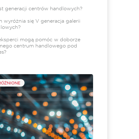
jest generacji centrów handlowych?
 wyróżnia się V generacja galerii
dlowych?
eksperci mogą pomóc w doborze
lnego centrum handlowego pod
es?
ÓŻNIONE