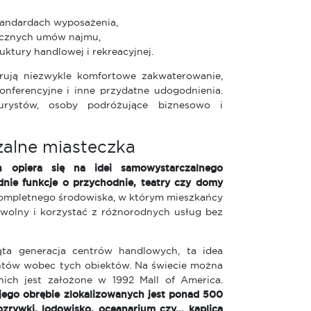
standardach wyposażenia,
ycznych umów najmu,
uktury handlowej i rekreacyjnej.
erują niezwykle komfortowe zakwaterowanie,
onferencyjne i inne przydatne udogodnienia.
urystów, osoby podróżujące biznesowo i
zalne miasteczka
 opiera się na idei samowystarczalnego
nie funkcje o przychodnie, teatry czy domy
kompletnego środowiska, w którym mieszkańcy
wolny i korzystać z różnorodnych usług bez
ąta generacja centrów handlowych, ta idea
ntów wobec tych obiektów. Na świecie można
ich jest założone w 1992 Mall of America.
ego obrębie zlokalizowanych jest ponad 500
ozrywki, lodowisko, oceanarium czy... kaplica