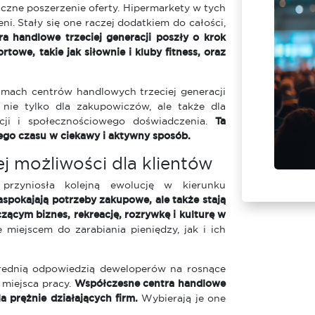
czne poszerzenie oferty. Hipermarkety w tych
ni. Stały się one raczej dodatkiem do całości,
ra handlowe trzeciej generacji poszły o krok
Michał Masztakowski
rtowe, takie jak siłownie i kluby fitness, oraz
amach centrów handlowych trzeciej generacji
 nie tylko dla zakupowiczów, ale także dla
acji i społecznościowego doświadczenia.
Ta
ego czasu w ciekawy i aktywny sposób.
ej możliwości dla klientów
przyniosła kolejną ewolucję w kierunku
aspokajają potrzeby zakupowe, ale także stają
czącym biznes, rekreację, rozrywkę i kulturę w
 miejscem do zarabiania pieniędzy, jak i ich
rednią odpowiedzią deweloperów na rosnące
 miejsca pracy.
Współczesne centra handlowe
a prężnie działających firm.
Wybierają je one