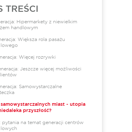
S TREŚCI
neracja: Hipermarkety z niewielkim
ażem handlowym
eneracja: Większa rola pasażu
dlowego
eneracja: Więcej rozrywki
eneracja: Jeszcze więcej możliwości
klientów
neracja: Samowystarczalne
teczka
 samowystarczalnych miast - utopia
niedaleka przyszłość?
 pytania na temat generacji centrów
dlowych