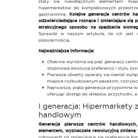
stały się nieodłącznym elementem miejs
hipermarketów do kompleksowych przestrzen
gastronomię.
Kolejne generacje centrów h
odzwierciedlające rosnące i zmieniające się
atrakcyjnego sposobu na spędzanie wolneg
Sprawdź w naszym artykule, ile ich jest i
popularnością.
Najważniejsze informacje:
Obecnie wyróżnia się pięć generacji cent
stopniową ewolucję preferencji i stylu ży
Pierwsze obiekty opierały się niemal wyłą
miejsca rozbudowanym pasażom, rozrywce
Najnowsza, piąta generacja przypomina w
oferując dostęp do sklepów, przychodni, a
I generacja: Hipermarkety 
handlowym
Generacja pierwsza centrów handlowych
elementem, wyznaczała rewolucyjną zmianę 
odpowiedź na zmieniające się preferencje k