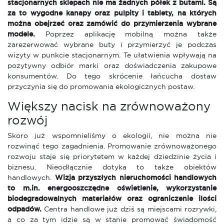
stacjonarnych sklepach nie ma żadnych półek z butami. Są
za to wygodne kanapy oraz pulpity i tablety, na których
można obejrzeć oraz zamówić do przymierzenia wybrane
modele.
Poprzez aplikację mobilną można także
zarezerwować wybrane buty i przymierzyć je podczas
wizyty w punkcie stacjonarnym. Te ułatwienia wpływają na
pozytywny odbiór marki oraz doświadczenia zakupowe
konsumentów. Do tego skrócenie łańcucha dostaw
przyczynia się do promowania ekologicznych postaw.
Większy nacisk na zrównoważony
rozwój
Skoro już wspomnieliśmy o ekologii, nie można nie
rozwinąć tego zagadnienia. Promowanie zrównoważonego
rozwoju staje się priorytetem w każdej dziedzinie życia i
biznesu. Nieodłącznie dotyka to także obiektów
handlowych.
Wizja przyszłych nieruchomości handlowych
to m.in. energooszczędne oświetlenie, wykorzystanie
biodegradowalnych materiałów oraz ograniczenie ilości
odpadów.
Centra handlowe już dziś są miejscami rozrywki,
a co za tym idzie są w stanie promować świadomość