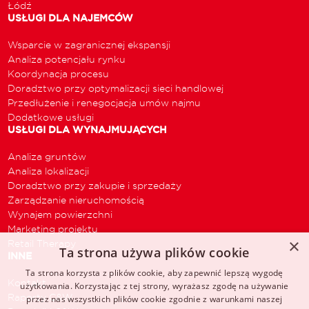
Łódź
USŁUGI DLA NAJEMCÓW
Wsparcie w zagranicznej ekspansji
Analiza potencjału rynku
Koordynacja procesu
Doradztwo przy optymalizacji sieci handlowej
Przedłużenie i renegocjacja umów najmu
Dodatkowe usługi
USŁUGI DLA WYNAJMUJĄCYCH
Analiza gruntów
Analiza lokalizacji
Doradztwo przy zakupie i sprzedaży
Zarządzanie nieruchomością
Wynajem powierzchni
Marketing projektu
×
Retail Therapy
Ta strona używa plików cookie
INNE
Ta strona korzysta z plików cookie, aby zapewnić lepszą wygodę
Kontakt
użytkowania. Korzystając z tej strony, wyrażasz zgodę na używanie
Raporty C&W
przez nas wszystkich plików cookie zgodnie z warunkami naszej