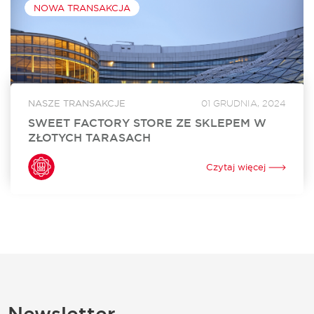
NOWA TRANSAKCJA
NASZE TRANSAKCJE
01 GRUDNIA, 2024
SWEET FACTORY STORE ZE SKLEPEM W
ZŁOTYCH TARASACH
Sweet Factory Store otworzył swój sklep w Złotych
Tarasach. To już 24. w Polsce i 3. w Warszawie stacjonarny
Czytaj więcej
punkt sprzedaży tej niezwykle popularnej marki oferującej
szeroki wybór słodyczy. Za...