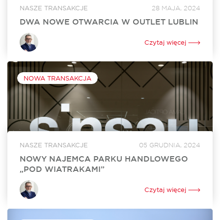
NASZE TRANSAKCJE
28 MAJA, 2024
DWA NOWE OTWARCIA W OUTLET LUBLIN
W czerwcu w Outlet Lublin otworzą się dwa nowe lokale. Na
powiększenie swojego dotychczasowego sklepu o ponad
Czytaj więcej
250 mkw. zdecydował się Ochnik. Nowy lokal o powierzchni
350 mkw. będzie tworzyć...
NOWA TRANSAKCJA
NASZE TRANSAKCJE
05 GRUDNIA, 2024
NOWY NAJEMCA PARKU HANDLOWEGO
„POD WIATRAKAMI”
Sinsay, marka z portfolio Grupy LPP, wynajęła 860 mkw.
powierzchni w Parku Handlowym „Pod Wiatrakami” koło
Czytaj więcej
Słupska. Otwarcie sklepu jest zaplanowane na kwiecień 2024
roku. Za rekomercjalizację obiektu i stworzenie...