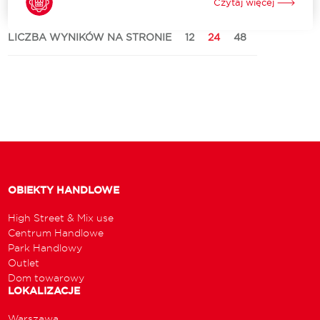
Czytaj więcej
centrum handlowego wymaga dogłębnej analizy lokalnego
rynku, przemyślanej strategii oraz dopasowania oferty
sklepów do potrzeb i oczekiwań klientów....
LICZBA WYNIKÓW NA STRONIE
12
24
48
OBIEKTY HANDLOWE
High Street & Mix use
Centrum Handlowe
Park Handlowy
Outlet
Dom towarowy
LOKALIZACJE
Warszawa