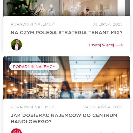
PORADNIKI NAJEMCY
03 LIPCA, 2025
NA CZYM POLEGA STRATEGIA TENANT MIX?
Zarządzanie przestrzenią w obiektach handlowych to
ogromne wyzwanie, które wymaga precyzyjnego
Czytaj więcej
zrównoważenia potrzeb klientów i najemców. tu właśnie
pojawia się pojęcie tenant mix. To strategicznie zaplanowana
struktura najemców oraz ich...
PORADNIK NAJEMCY
PORADNIKI NAJEMCY
24 CZERWCA, 2025
JAK DOBIERAĆ NAJEMCÓW DO CENTRUM
HANDLOWEGO?
Odpowiedni najemcy to absolutna podstawa dochodowej
działalności obiektów handlowych. Dobór najemców do