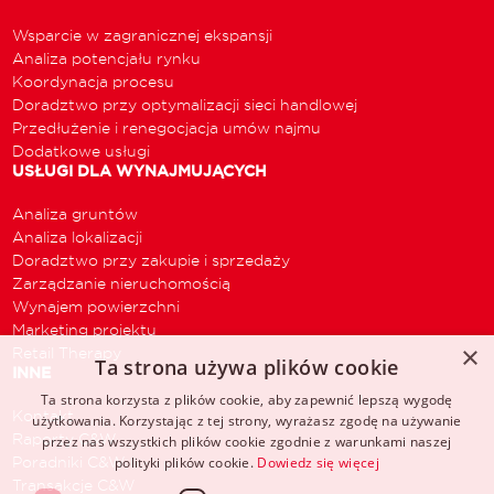
Wsparcie w zagranicznej ekspansji
Analiza potencjału rynku
Koordynacja procesu
Doradztwo przy optymalizacji sieci handlowej
Przedłużenie i renegocjacja umów najmu
Dodatkowe usługi
USŁUGI DLA WYNAJMUJĄCYCH
Analiza gruntów
Analiza lokalizacji
Doradztwo przy zakupie i sprzedaży
Zarządzanie nieruchomością
Wynajem powierzchni
Marketing projektu
×
Retail Therapy
Ta strona używa plików cookie
INNE
Ta strona korzysta z plików cookie, aby zapewnić lepszą wygodę
Kontakt
użytkowania. Korzystając z tej strony, wyrażasz zgodę na używanie
Raporty C&W
przez nas wszystkich plików cookie zgodnie z warunkami naszej
Poradniki C&W
polityki plików cookie.
Dowiedz się więcej
Transakcje C&W