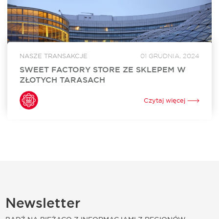
NASZE TRANSAKCJE
01 GRUDNIA, 2024
SWEET FACTORY STORE ZE SKLEPEM W
ZŁOTYCH TARASACH
Sweet Factory Store otworzył swój sklep w Złotych
Tarasach. To już 24. w Polsce i 3. w Warszawie stacjonarny
Czytaj więcej
punkt sprzedaży tej niezwykle popularnej marki oferującej
szeroki wybór słodyczy. Za...
Newsletter