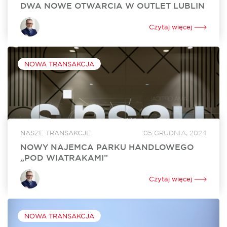
DWA NOWE OTWARCIA W OUTLET LUBLIN
W czerwcu w Outlet Lublin otworzą się dwa nowe lokale. Na
powiększenie swojego dotychczasowego sklepu o ponad
Czytaj więcej
250 mkw. zdecydował się Ochnik. Nowy lokal o powierzchni
350 mkw. będzie tworzyć...
NOWA TRANSAKCJA
NASZE TRANSAKCJE
05 GRUDNIA, 2024
NOWY NAJEMCA PARKU HANDLOWEGO
„POD WIATRAKAMI”
Sinsay, marka z portfolio Grupy LPP, wynajęła 860 mkw.
powierzchni w Parku Handlowym „Pod Wiatrakami” koło
Czytaj więcej
Słupska. Otwarcie sklepu jest zaplanowane na kwiecień 2024
roku. Za rekomercjalizację obiektu i stworzenie...
NOWA TRANSAKCJA